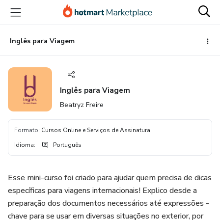
Ir
Ir
Ir
para
para
para
o
o
o
conteúdo
pagamento
rodapé
Inglês para Viagem
principal
Inglês para Viagem
Beatryz Freire
Formato
:
Cursos Online e Serviços de Assinatura
Idioma
:
Português
Esse mini-curso foi criado para ajudar quem precisa de dicas
específicas para viagens internacionais! Explico desde a
preparação dos documentos necessários até expressões -
chave para se usar em diversas situações no exterior, por