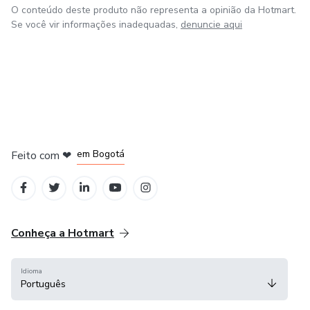
O conteúdo deste produto não representa a opinião da Hotmart.
Se você vir informações inadequadas,
denuncie aqui
em Amsterdam
em Madrid
em Bogotá
Feito com
❤
em Belo Horizonte
na Cidade do México
Conheça a Hotmart
Idioma
Português