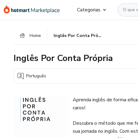
Ir
Ir
Ir
Categorias
para
para
para
o
o
o
conteúdo
pagamento
rodapé
Home
Inglês Por Conta Própria
principal
Inglês Por Conta Própria
Português
Aprenda inglês de forma efic
caros!
Descubra o método que me fez
sua jornada no inglês. Com es