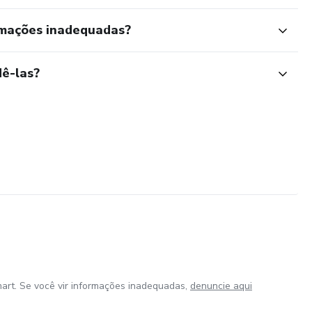
rmações inadequadas?
ê-las?
art. Se você vir informações inadequadas,
denuncie aqui