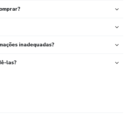
comprar?
rmações inadequadas?
ê-las?