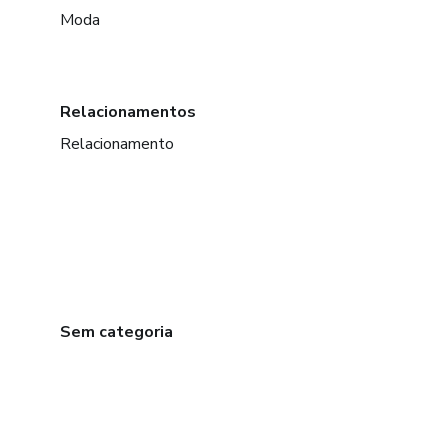
Moda
Relacionamentos
Relacionamento
Sem categoria
em Bogotá
em Amsterdam
em Madrid