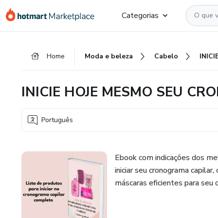
Ir
Ir
Ir
Categorias
para
para
para
o
o
o
conteúdo
pagamento
rodapé
Home
Moda e beleza
Cabelo
principal
INICIE HOJE MESMO SEU C
Português
Ebook com indicações dos mel
iniciar seu cronograma capilar,
máscaras eficientes para seu 