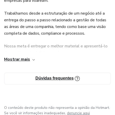
empresas para voaream.
Trabalhamos desde a estruturação de um negócio até a
entrega do passo a passo relacionado a gestão de todas
as áreas de uma companhia, tendo como base uma visão
completa de dados, compliance e processos.
Nossa meta é entregar o melhor material e apresentá-lo
da maneira mais didática possíve.
Mostrar mais
Os benefícios de uma estrutura sólida vão além do
sucesso. O objetivo é a perpetuidade.
Dúvidas frequentes
O conteúdo deste produto não representa a opinião da Hotmart.
Se você vir informações inadequadas,
denuncie aqui