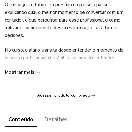
O curso guia o futuro empresário no passo a passo,
explicando qual o melhor momento de conversar com um
contador, o que perguntar para esse profissional e como
utilizar o conhecimento dessa estruturação para tomar
decisões.
No curso, o aluno transita desde entender o momento de
buscar o profissional contábil, passando por entender
atividades (CNAE), visão geral de impostos, cuidados ao
Mostrar mais
contratar funcionários, dicas com temas diversos que
fazem parte do dia a dia do empresário.
Fora isso, no final ainda terá um módulo sobre insights de
Acessar produto comprado
gestão, preparando para fazer a empresa rodar no dia a dia.
Conteúdo
Detalhes