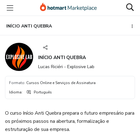
Ir
Ir
Ir
para
para
para
o
o
o
conteúdo
pagamento
rodapé
INÍCIO ANTI QUEBRA
principal
INÍCIO ANTI QUEBRA
Lucas Riciéri - Explosive Lab
Formato
:
Cursos Online e Serviços de Assinatura
Idioma
:
Português
O curso Início Anti Quebra prepara o futuro empresário para
os próximos passos na abertura, formalização e
estruturação de sua empresa.