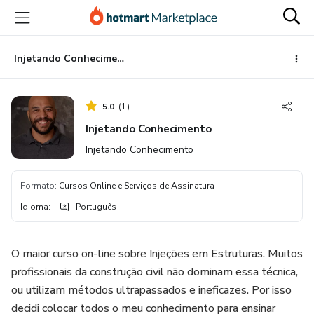
Ir
Ir
Ir
para
para
para
o
o
o
conteúdo
pagamento
rodapé
Injetando Conhecimento
principal
5.0
(
1
)
Injetando Conhecimento
Injetando Conhecimento
Formato
:
Cursos Online e Serviços de Assinatura
Idioma
:
Português
O maior curso on-line sobre Injeções em Estruturas. Muitos
profissionais da construção civil não dominam essa técnica,
ou utilizam métodos ultrapassados e ineficazes. Por isso
decidi colocar todos o meu conhecimento para ensinar