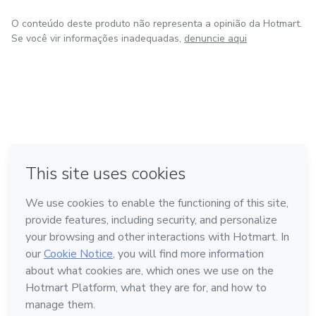
O conteúdo deste produto não representa a opinião da Hotmart.
Se você vir informações inadequadas,
denuncie aqui
em Amsterdam
em Madrid
em Bogotá
Feito com
❤
em Belo Horizonte
na Cidade do México
Conheça a Hotmart
Idioma
Português