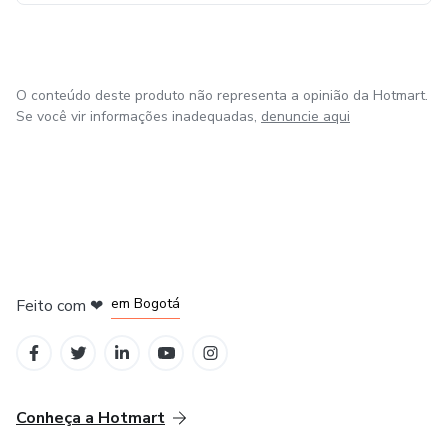
_______________________________________________
O conteúdo deste produto não representa a opinião da Hotmart.
Se você vir informações inadequadas,
denuncie aqui
em Amsterdam
em Madrid
em Bogotá
Feito com
❤
em Belo Horizonte
na Cidade do México
Conheça a Hotmart