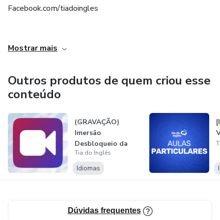
Facebook.com/tiadoingles
Falar inglês não é sobre coragem — é sobre praticar num
lugar onde você se sinta segura pra errar e aprender. E
_______________________________________________
esse lugar existe.
Mostrar mais
_______________________________________________
Venha pra Arena.
Outros produtos de quem criou esse
_______________________________________________
conteúdo
_______________________________________________
(GRAVAÇÃO)
[
_______________________________________________
Imersão
V
Desbloqueio da
T
Tia do Inglês
Fluência
_______________________________________________
Idiomas
_______________________________________________
_______________________________________________
Dúvidas frequentes