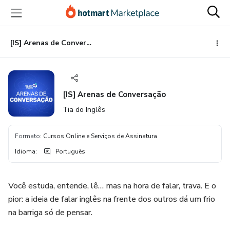
Ir
Ir
Ir
para
para
para
o
o
o
conteúdo
pagamento
rodapé
[IS] Arenas de Conversação
principal
[IS] Arenas de Conversação
Tia do Inglês
Formato
:
Cursos Online e Serviços de Assinatura
Idioma
:
Português
Você estuda, entende, lê… mas na hora de falar, trava. E o
pior: a ideia de falar inglês na frente dos outros dá um frio
na barriga só de pensar.