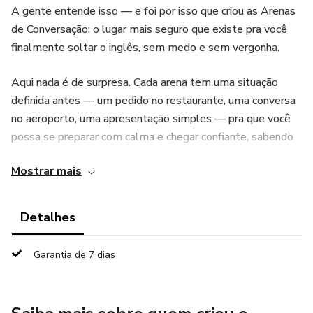
A gente entende isso — e foi por isso que criou as Arenas
de Conversação: o lugar mais seguro que existe pra você
finalmente soltar o inglês, sem medo e sem vergonha.
Aqui nada é de surpresa. Cada arena tem uma situação
definida antes — um pedido no restaurante, uma conversa
no aeroporto, uma apresentação simples — pra que você
possa se preparar com calma e chegar confiante, sabendo
exatamente sobre o que vai falar.
Mostrar mais
E você nunca está sozinha. As arenas acontecem ao vivo no
Zoom, com poucas pessoas (nada de plateia gigante te
Detalhes
observando), do mesmo nível de inglês que o seu e
sempre acompanhada de um tutor da Tia do Inglês, que te
Garantia de 7 dias
guia, corrige com carinho e segura sua mão do começo ao
fim.