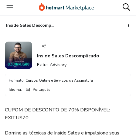
Ir
Ir
Ir
para
para
para
o
o
o
conteúdo
pagamento
rodapé
Inside Sales Descomplicado
principal
Inside Sales Descomplicado
Exitus Advisory
Formato
:
Cursos Online e Serviços de Assinatura
Idioma
:
Português
CUPOM DE DESCONTO DE 70% DISPONÍVEL:
EXITUS70
Domine as técnicas de Inside Sales e impulsione seus