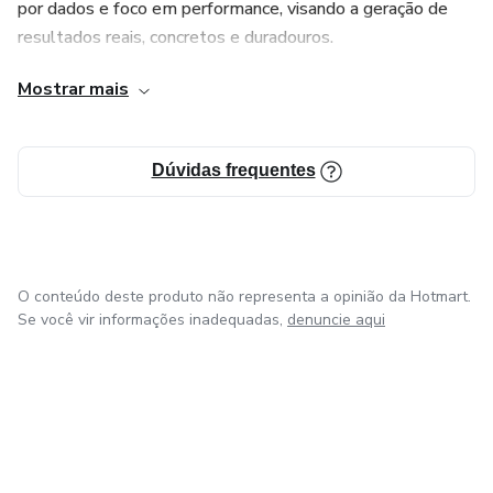
por dados e foco em performance, visando a geração de
resultados reais, concretos e duradouros.
Mostrar mais
Somos parceiros de negócios dedicados a impulsionar o
crescimento e o sucesso de nossos clientes através do
marketing digital.
Dúvidas frequentes
O conteúdo deste produto não representa a opinião da Hotmart.
Se você vir informações inadequadas,
denuncie aqui