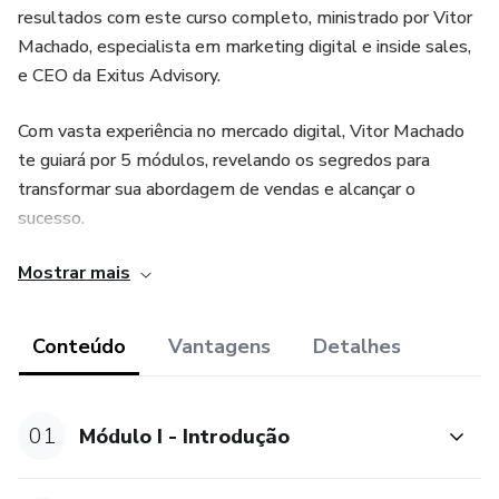
resultados com este curso completo, ministrado por Vitor
Machado, especialista em marketing digital e inside sales,
e CEO da Exitus Advisory.
Com vasta experiência no mercado digital, Vitor Machado
te guiará por 5 módulos, revelando os segredos para
transformar sua abordagem de vendas e alcançar o
sucesso.
Mostrar mais
Módulo I - Introdução: Aprenda o melhor método de
vendas, domine a jornada de compra e identifique a
temperatura do lead.
Conteúdo
Vantagens
Detalhes
Módulo II - Quebra de Objeções: Transforme desafios em
oportunidades, aprendendo a superar as principais objeções
01
Módulo I - Introdução
em uma venda.