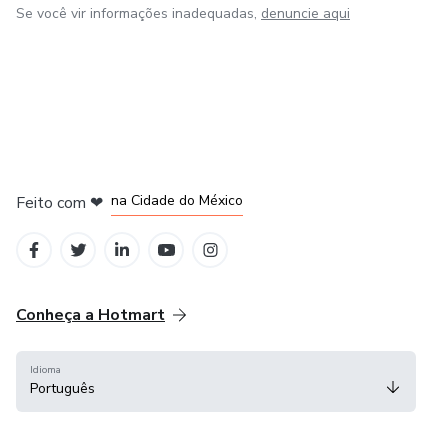
Se você vir informações inadequadas,
denuncie aqui
em Bogotá
em Amsterdam
em Madrid
na Cidade do México
Feito com
❤
em Belo Horizonte
Conheça a Hotmart
Idioma
Português