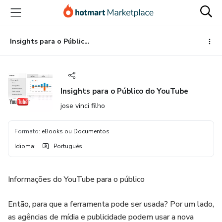
Ir
Ir
Ir
para
para
para
o
o
o
conteúdo
pagamento
rodapé
Insights para o Público do YouTube
principal
Insights para o Público do YouTube
jose vinci filho
Formato
:
eBooks ou Documentos
Idioma
:
Português
Informações do YouTube para o público
Então, para que a ferramenta pode ser usada? Por um lado,
as agências de mídia e publicidade podem usar a nova