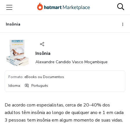
Ir
Ir
Ir
para
para
para
o
o
o
conteúdo
pagamento
rodapé
Insônia
principal
Insônia
Alexandre Candido Vasco Moçambique
Formato
:
eBooks ou Documentos
Idioma
:
Português
De acordo com especialistas, cerca de 20-40% dos
adultos têm insônia ao longo de qualquer ano e 1 em cada
3 pessoas tem insônia em algum momento de suas vidas.