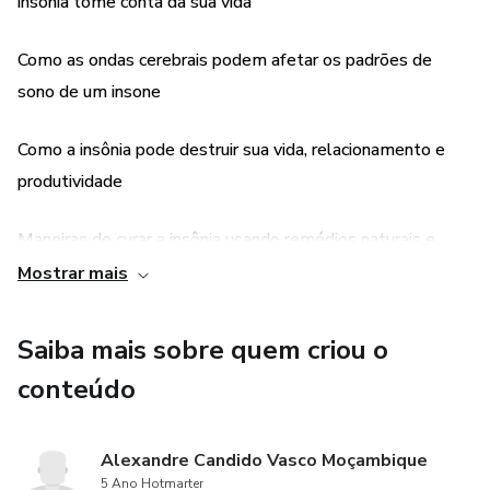
insônia tome conta da sua vida
Maneiras de curar a insônia usando remédios naturais e
artificiais
Como as ondas cerebrais podem afetar os padrões de
sono de um insone
Modificações no estilo de vida saudável que qualquer
pessoa pode aplicar para um bom sono
Como a insônia pode destruir sua vida, relacionamento e
produtividade
Hábitos de rotina noturna eficazes para um sono de alta
qualidade
Maneiras de curar a insônia usando remédios naturais e
artificiais
Mostrar mais
E muito mais!
Modificações no estilo de vida saudável que qualquer
Saiba mais sobre quem criou o
pessoa pode aplicar para um bom sono
conteúdo
Hábitos de rotina noturna eficazes para um sono de alta
qualidade
Alexandre Candido Vasco Moçambique
5 Ano Hotmarter