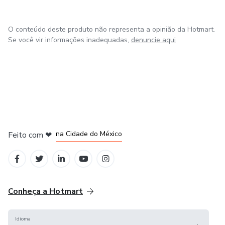
O conteúdo deste produto não representa a opinião da Hotmart.
Se você vir informações inadequadas,
denuncie aqui
em Bogotá
em Amsterdam
em Madrid
na Cidade do México
Feito com
❤
em Belo Horizonte
Conheça a Hotmart
Idioma