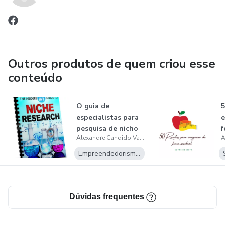
E muito mais!
Outros produtos de quem criou esse
conteúdo
O guia de
5
especialistas para
e
pesquisa de nicho
f
Alexandre Candido Vasco Moçambique
Empreendedorismo Digital
Dúvidas frequentes