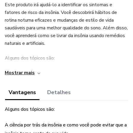
Este produto irá ajudá-lo a identificar os sintomas e
fatores de risco da insônia. Você descobrirá hábitos de
rotina noturna eficazes e mudanças de estilo de vida
saudáveis ​​para uma melhor qualidade do sono. Além disso,
você aprenderá como se livrar da insônia usando remédios
naturais e artificiais.
Alguns dos tópicos são:
Mostrar mais
A ciência por trás da insônia e como você pode evitar que a
insônia tome conta da sua vida
Vantagens
Detalhes
Como as ondas cerebrais podem afetar os padrões de
sono de um insone
Alguns dos tópicos são:
Como a insônia pode destruir sua vida, relacionamento e
A ciência por trás da insônia e como você pode evitar que a
produtividade