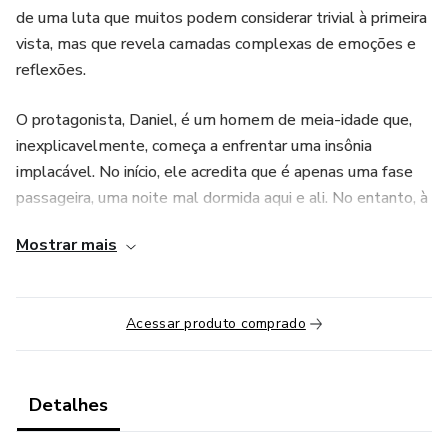
de uma luta que muitos podem considerar trivial à primeira
vista, mas que revela camadas complexas de emoções e
reflexões.
O protagonista, Daniel, é um homem de meia-idade que,
inexplicavelmente, começa a enfrentar uma insônia
implacável. No início, ele acredita que é apenas uma fase
passageira, uma noite mal dormida aqui e ali. No entanto, à
medida que as noites se transformam em semanas e
Mostrar mais
semanas em meses, Daniel se vê arrastado para um
redemoinho de exaustão física e mental.
Acessar produto comprado
A narrativa mergulha profundamente nos pensamentos de
Daniel durante as longas noites em que ele se vê
acordado. A falta de sono altera sua percepção do tempo
e da realidade, dando origem a pensamentos profundos e
Detalhes
até mesmo delírios. O leitor é levado a uma jornada