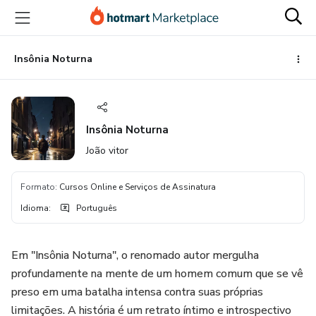
Ir
Ir
Ir
para
para
para
o
o
o
conteúdo
pagamento
rodapé
Insônia Noturna
principal
Insônia Noturna
João vitor
Formato
:
Cursos Online e Serviços de Assinatura
Idioma
:
Português
Em "Insônia Noturna", o renomado autor mergulha
profundamente na mente de um homem comum que se vê
preso em uma batalha intensa contra suas próprias
limitações. A história é um retrato íntimo e introspectivo