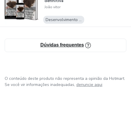
definitiva
como uma experiência emocional e espiritual que molda
João vitor
nossa compreensão do mundo ao nosso redor.
Desenvolvimento Pessoal
Dúvidas frequentes
O conteúdo deste produto não representa a opinião da Hotmart.
Se você vir informações inadequadas,
denuncie aqui