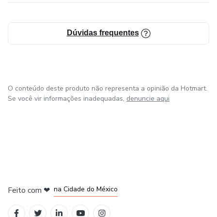
Dúvidas frequentes
O conteúdo deste produto não representa a opinião da Hotmart.
Se você vir informações inadequadas,
denuncie aqui
em Bogotá
em Amsterdam
em Madrid
na Cidade do México
Feito com
❤
em Belo Horizonte