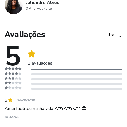
Juliendre Alves
3 Ano Hotmarter
Avaliações
Filtrar
5
1 avaliações
5
30/05/2025
Amei facilitou minha vida 👏🏽👏🏽👏🏽😍
JULIANA