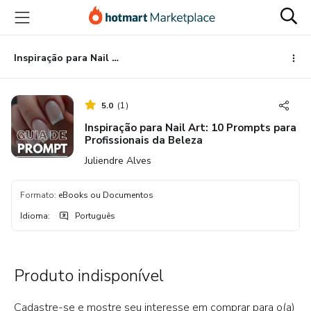
Ir
Ir
Ir
para
para
para
o
o
o
conteúdo
pagamento
rodapé
Inspiração para Nail Art: 10 Prompts para Profissionais da Beleza
principal
5.0
(
1
)
Inspiração para Nail Art: 10 Prompts para
Profissionais da Beleza
Juliendre Alves
Formato
:
eBooks ou Documentos
Idioma
:
Português
Produto indisponível
Cadastre-se e mostre seu interesse em comprar para o(a)