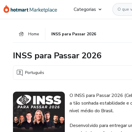
Ir
Ir
Ir
Categorias
para
para
para
o
o
o
conteúdo
pagamento
rodapé
Home
INSS para Passar 2026
principal
INSS para Passar 2026
Português
O INSS para Passar 2026 (Cebr
a tão sonhada estabilidade e o
nível médio do Brasil.
Desenvolvido para entregar um