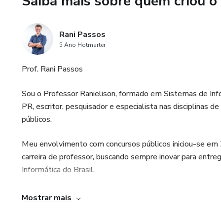
Saiba mais sobre quem criou o
1 Ano de Acesso Completo: Te
competitivo no dia da prova.
Rani Passos
Não perca tempo com materiai
5 Ano Hotmarter
para buscar a sua aprovação!
Prof. Rani Passos
Sou o Professor Ranielison, formado em Sistemas de In
PR, escritor, pesquisador e especialista nas disciplinas 
públicos.
Meu envolvimento com concursos públicos iniciou-se em
carreira de professor, buscando sempre inovar para entre
Informática do Brasil.
Buscando sempre a excelência em minhas aulas, já fui pr
Mostrar mais
de aprovações em todos esses anos como professor e or