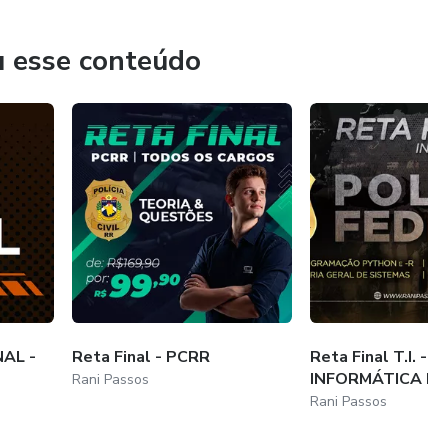
u esse conteúdo
AL -
Reta Final - PCRR
Reta Final T.I. -
INFORMÁTICA PA
Rani Passos
Rani Passos