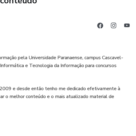
 conteúdo
mpo ideal para você construir sua base e chegar altamente
s genéricos. Garanta uma preparação completa e eficiente
formação pela Universidade Paranaense, campus Cascavel-
de Informática e Tecnologia da Informação para concursos
 2009 e desde então tenho me dedicado efetivamente à
gar o melhor conteúdo e o mais atualizado material de
emiado diversas vezes pelo trabalho prestado e pelo recorde
ientador.