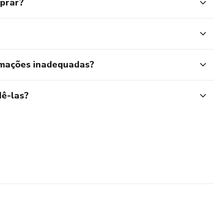
mprar?
rmações inadequadas?
ê-las?