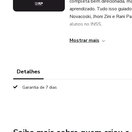
completa bem direcionada, mat
aprendizado. Tudo isso guiado
Novacoski, Jhoni Zini e Rani P
alunos no INSS.
O que você vai encontrar por d
Mostrar mais
Videoaulas e PDFs Direto ao
Cebraspe realmente cobra.
Detalhes
Inteligência Artificial (IA RAV
de conteúdo na mesma hora, q
Garantia de 7 dias
Exercícios e Simulados: Test
Atualização Pós-Edital Gratuit
atualizamos todo o material 