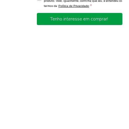
produto. Você, igualmente, confirma que leu, e entendeu os
*
termos da
Política de Privacidade
Tenho interesse em comprar!