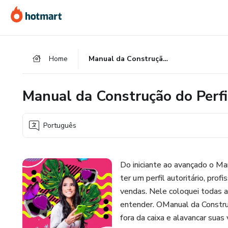
Ir
Ir
Ir
para
para
para
o
o
o
conteúdo
pagamento
rodapé
Home
Manual da Construção do Perfil de Impacto
principal
Manual da Construção do Perfi
Português
Do iniciante ao avançado o M
ter um perfil autoritário, pro
vendas. Nele coloquei todas as
entender. OManual da Constru
fora da caixa e alavancar suas