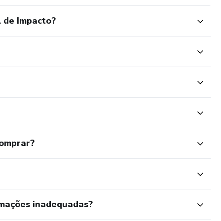
l de Impacto?
comprar?
rmações inadequadas?