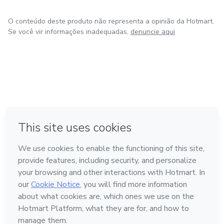
O conteúdo deste produto não representa a opinião da Hotmart.
Se você vir informações inadequadas,
denuncie aqui
em Amsterdam
em Madrid
em Bogotá
Feito com
❤
em Belo Horizonte
na Cidade do México
Conheça a Hotmart
Idioma
Português