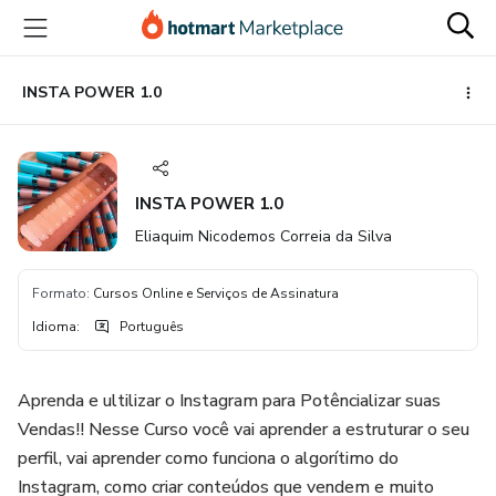
Ir
Ir
Ir
para
para
para
o
o
o
conteúdo
pagamento
rodapé
INSTA POWER 1.0
principal
INSTA POWER 1.0
Eliaquim Nicodemos Correia da Silva
Formato
:
Cursos Online e Serviços de Assinatura
Idioma
:
Português
Aprenda e ultilizar o Instagram para Potêncializar suas
Vendas!! Nesse Curso você vai aprender a estruturar o seu
perfil, vai aprender como funciona o algorítimo do
Instagram, como criar conteúdos que vendem e muito