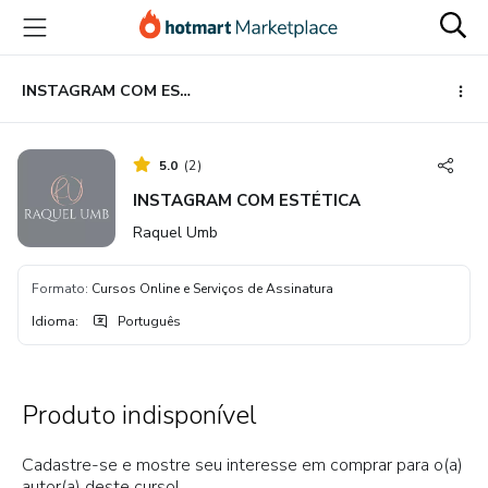
Ir
Ir
Ir
para
para
para
o
o
o
conteúdo
pagamento
rodapé
INSTAGRAM COM ESTÉTICA
principal
5.0
(
2
)
INSTAGRAM COM ESTÉTICA
Raquel Umb
Formato
:
Cursos Online e Serviços de Assinatura
Idioma
:
Português
Produto indisponível
Cadastre-se e mostre seu interesse em comprar para o(a)
autor(a) deste curso!