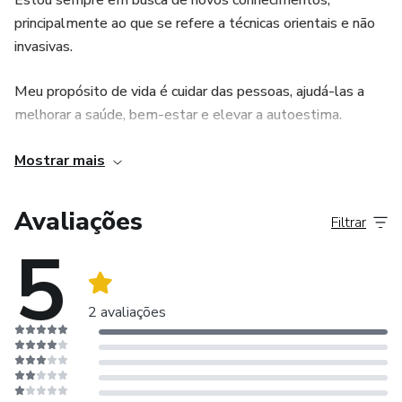
Estou sempre em busca de novos conhecimentos,
principalmente ao que se refere a técnicas orientais e não
invasivas.
Meu propósito de vida é cuidar das pessoas, ajudá-las a
melhorar a saúde, bem-estar e elevar a autoestima.
Atuo nessa área há 4 anos e hoje somam-se mais de
Mostrar mais
6.000 atendimentos de Drenagem Linfática com
Aromaterapia. Ganhei notoriedade ao atender algumas
Avaliações
Filtrar
algumas celebridades como: Bruna Griphao, Carol Sampaio,
5
Cintia Dicker, Dupla Carioca, Fabio Porchat, Fernanda Gentil,
João Vicente, Kéfera, Lapa Team, Natália Guitler, Sheron
Menezzes, Thalita Rebouças, Thiago Martins.
2 avaliações