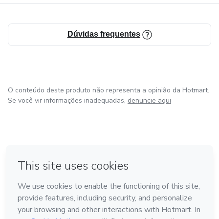
Dúvidas frequentes
O conteúdo deste produto não representa a opinião da Hotmart.
Se você vir informações inadequadas,
denuncie aqui
em Bogotá
em Amsterdam
em Madrid
na Cidade do México
Feito com
❤
em Belo Horizonte