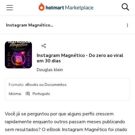
Ir
Ir
Ir
para
para
para
o
o
o
conteúdo
pagamento
rodapé
Instagram Magnético - Do zero ao viral em 30 dias
principal
Instagram Magnético - Do zero ao viral
em 30 dias
Douglas klein
Formato
:
eBooks ou Documentos
Idioma
:
Português
Você já se perguntou por que alguns perfis crescem
rapidamente enquanto outros passam meses publicando
sem resultados? O eBook Instagram Magnético foi criado