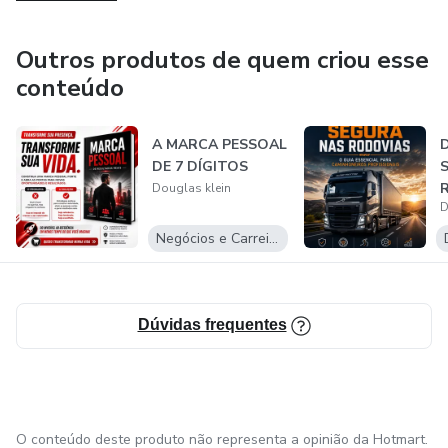
Outros produtos de quem criou esse
conteúdo
A MARCA PESSOAL
D
DE 7 DÍGITOS
Douglas klein
D
t
f
Negócios e Carreira
Dúvidas frequentes
O conteúdo deste produto não representa a opinião da Hotmart.