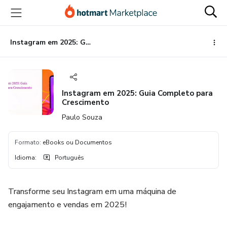
Ir
Ir
Ir
para
para
para
o
o
o
conteúdo
pagamento
rodapé
Instagram em 2025: Guia Completo para Crescimento
principal
Instagram em 2025: Guia Completo para
Crescimento
Paulo Souza
Formato
:
eBooks ou Documentos
Idioma
:
Português
Transforme seu Instagram em uma máquina de
engajamento e vendas em 2025!