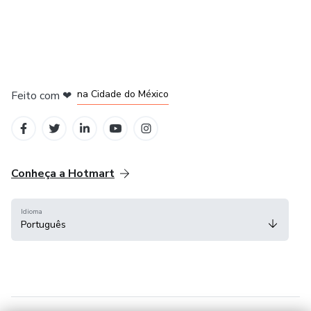
em Bogotá
em Amsterdam
em Madrid
na Cidade do México
Feito com
❤
em Belo Horizonte
Conheça a Hotmart
Idioma
Português