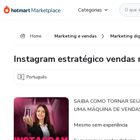
Ir
Ir
Ir
Categorias
para
para
para
o
o
o
conteúdo
pagamento
rodapé
Home
Marketing e vendas
Marketing dig
principal
Instagram estratégico vendas 
Português
SAIBA COMO TORNAR SEU
UMA MÁQUINA DE VENDA
Mesmo sem experiência