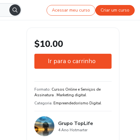
Acessar meu curso
Criar um curso
$10.00
Ir para o carrinho
Garantia de 7 dias
Estude do seu jeito e em qualquer
Formato
:
Cursos Online e Serviços de
dispositivo
Assinatura . Marketing digital
Categoria
:
Empreendedorismo Digital
Grupo TopLife
4 Ano Hotmarter