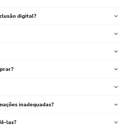
clusão digital?
mprar?
rmações inadequadas?
ê-las?