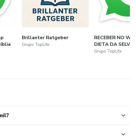
pp
Brillanter Ratgeber
RECEBER NO WH
íblia
DIETA DA SELVA
Grupo TopLife
Grupo TopLife
mil?