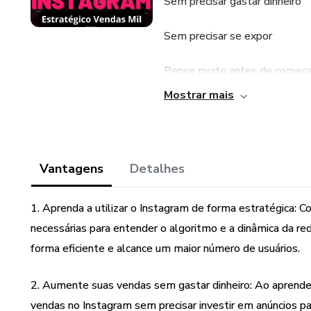
Sem precisar gastar dinheiro
Sem precisar se expor
Pense muito antes de começar
Mostrar mais
Se você não fizer as coisas da
seu negócio para sempre. Sab
Homem-dúvida.png
Vantagens
Detalhes
Porque não tem como distribu
1. Aprenda a utilizar o Instagram de forma estratégica: 
da rede... o Instagram não vai
necessárias para entender o algoritmo e a dinâmica da re
Porque o Instagram quer propo
forma eficiente e alcance um maior número de usuários.
por isso, não vai distribuir o
visto como de má qualidade 
2. Aumente suas vendas sem gastar dinheiro: Ao aprender
vendas no Instagram sem precisar investir em anúncios pa