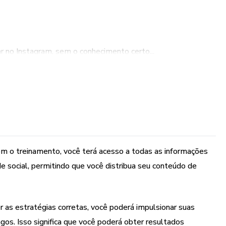
 no Instagram, sem o conhecimento certo...
 forma certa, com certeza vai arruinar a sua imagem e a do
e Por que?
ir o conteúdo de quem desconhece o algoritmo e a dinâmica
Com o treinamento, você terá acesso a todas as informações
 quebrar as regras que ele mesmo criou.
de social, permitindo que você distribua seu conteúdo de
rcionar uma experiência agradável para os seus usuários e,
 seu conteúdo se você não tem constância ou se o conteúdo é
(mesmo não sendo).
 as estratégias corretas, você poderá impulsionar suas
gos. Isso significa que você poderá obter resultados