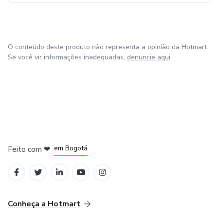
O conteúdo deste produto não representa a opinião da Hotmart.
Se você vir informações inadequadas,
denuncie aqui
em Amsterdam
em Madrid
em Bogotá
Feito com
❤
em Belo Horizonte
na Cidade do México
Conheça a Hotmart