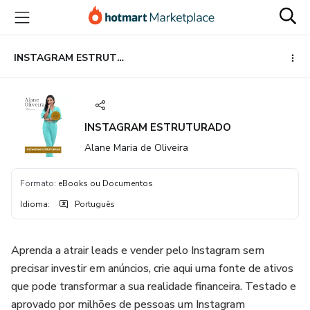
Ir
Ir
Ir
para
para
para
o
o
o
conteúdo
pagamento
rodapé
INSTAGRAM ESTRUTURADO
principal
INSTAGRAM ESTRUTURADO
Alane Maria de Oliveira
Formato
:
eBooks ou Documentos
Idioma
:
Português
Aprenda a atrair leads e vender pelo Instagram sem
precisar investir em anúncios, crie aqui uma fonte de ativos
que pode transformar a sua realidade financeira. Testado e
aprovado por milhões de pessoas um Instagram