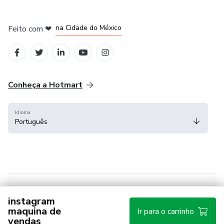
em Bogotá
em Amsterdam
em Madrid
na Cidade do México
Feito com
❤
em Belo Horizonte
Conheça a Hotmart
Idioma
Português
instagram
Central de ajuda
Termos
Privacidade
Cookies
maquina de
Ir para o carrinho
vendas