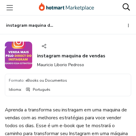
Ir
Ir
Ir
para
para
para
o
o
o
conteúdo
pagamento
rodapé
instagram maquina de vendas
principal
instagram maquina de vendas
Mauricio Liborio Pedroso
Formato
:
eBooks ou Documentos
Idioma
:
Português
Aprenda a transforma seu instragam em uma maquina de
vendas com as melhores estratégias para voce vender
todos os dias. Esse é um e-book que te mostrará o
caminho para transformar seu Instagram em uma máquina