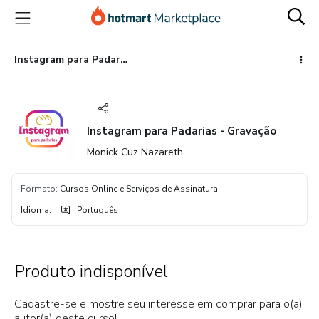
Ir
Ir
Ir
para
para
para
o
o
o
conteúdo
pagamento
rodapé
Instagram para Padarias - Gravação
principal
Instagram para Padarias - Gravação
Monick Cuz Nazareth
Formato
:
Cursos Online e Serviços de Assinatura
Idioma
:
Português
Produto indisponível
Cadastre-se e mostre seu interesse em comprar para o(a)
autor(a) deste curso!