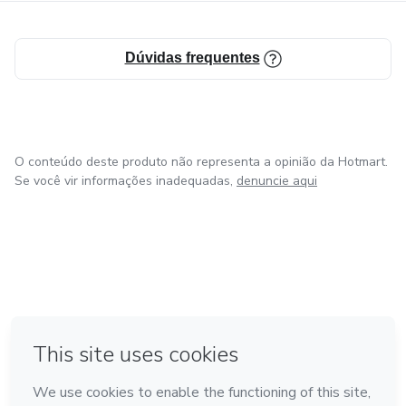
Dúvidas frequentes
O conteúdo deste produto não representa a opinião da Hotmart.
Se você vir informações inadequadas,
denuncie aqui
em Amsterdam
em Madrid
em Bogotá
Feito com
❤
em Belo Horizonte
na Cidade do México