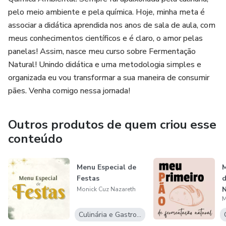
pelo meio ambiente e pela química. Hoje, minha meta é
associar a didática aprendida nos anos de sala de aula, com
meus conhecimentos científicos e é claro, o amor pelas
panelas! Assim, nasce meu curso sobre Fermentação
Natural! Unindo didática e uma metodologia simples e
organizada eu vou transformar a sua maneira de consumir
pães. Venha comigo nessa jornada!
Outros produtos de quem criou esse
conteúdo
Menu Especial de
M
Festas
d
N
Monick Cuz Nazareth
M
Culinária e Gastronomia