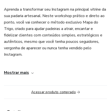
Aprenda a transformar seu Instagram na principal vitrine da
sua padaria artesanal. Neste workshop prático e direto ao
ponto, você vai conhecer o método exclusivo Mapa do
Trigo, criado para ajudar padeiras a atrair, encantar e
fidelizar clientes com conteúdos simples, estratégicos e
autênticos, mesmo que você tenha poucos seguidores,
vergonha de aparecer ou nunca tenha vendido pelo
Instagram.
Ideal para quem já vende pão de casa e quer parar de
Mostrar mais
postar sem rumo e começar a vender com clareza,
confiança e leveza.
Acessar produto comprado