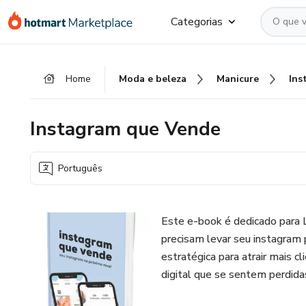
Ir
Ir
Ir
Categorias
para
para
para
o
o
o
conteúdo
pagamento
rodapé
Home
Moda e beleza
Manicure
Ins
principal
Instagram que Vende
Português
Este e-book é dedicado para 
precisam levar seu instagram 
estratégica para atrair mais cl
digital que se sentem perdida