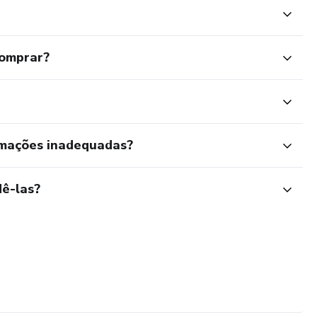
comprar?
rmações inadequadas?
ê-las?