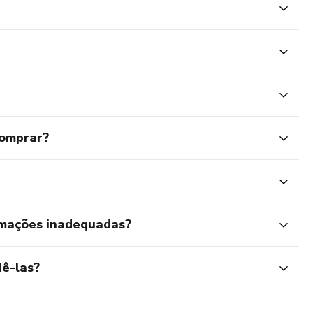
comprar?
rmações inadequadas?
ê-las?