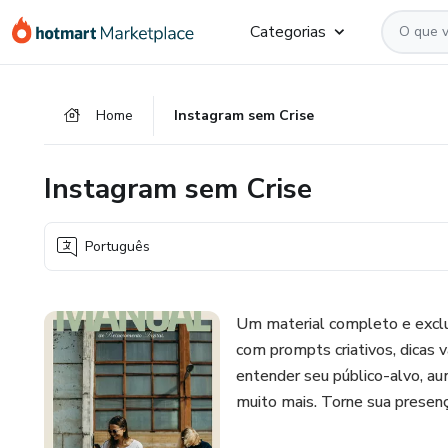
Ir
Ir
Ir
Categorias
para
para
para
o
o
o
conteúdo
pagamento
rodapé
Home
Instagram sem Crise
principal
Instagram sem Crise
Português
Um material completo e exclu
com prompts criativos, dicas v
entender seu público-alvo, aum
muito mais. Torne sua presença