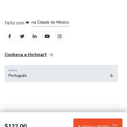
em Bogotá
em Amsterdam
em Madrid
na Cidade do México
Feito com
❤
em Belo Horizonte
Conheça a Hotmart
Idioma
Português
Central de ajuda
Termos
Privacidade
Cookies
$122.00
Ir para o carrinho