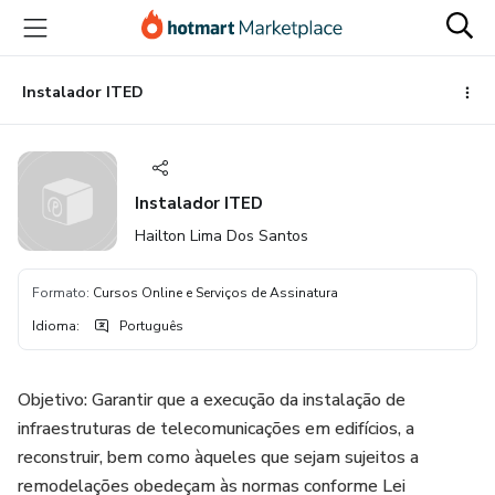
Ir
Ir
Ir
para
para
para
o
o
o
conteúdo
pagamento
rodapé
Instalador ITED
principal
Instalador ITED
Hailton Lima Dos Santos
Formato
:
Cursos Online e Serviços de Assinatura
Idioma
:
Português
Objetivo: Garantir que a execução da instalação de
infraestruturas de telecomunicações em edifícios, a
reconstruir, bem como àqueles que sejam sujeitos a
remodelações obedeçam às normas conforme Lei