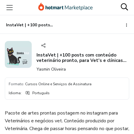
Ir
Ir
Ir
para
para
para
o
o
o
conteúdo
pagamento
rodapé
InstaVet | +100 posts com conteúdo veterinário pronto, para Vet's e clínicas vet.
principal
InstaVet | +100 posts com conteúdo
veterinário pronto, para Vet's e clínicas
vet.
Yasmin Oliveira
Formato
:
Cursos Online e Serviços de Assinatura
Idioma
:
Português
Pacote de artes prontas postagem no instagram para
Veterinários e negócios vet. Conteúdo produzido por
Veterinária. Chega de passar horas pensando no que postar,