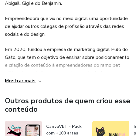
Abigail, Gigi e do Benjamin.
Empreendedora que viu no meio digital uma oportunidade
de ajudar outros colegas de profissão através das redes
sociais e do design.
Em 2020, fundou a empresa de marketing digital Pulo do
Gato, que tem o objetivo de ensinar sobre posicionamento
e criação de conteúdo à empreendedores do ramo pet
utilizando-se de ferramentas simples do design, como o
Mostrar mais
Canva. Elaborou também um pacote de artes editáveis e
disponibilizou um E-book gratuito sobre como alavancar o
seu pet shop através das mídias sociais.
Outros produtos de quem criou esse
conteúdo
CanvaVET - Pack
I
com +100 artes
p