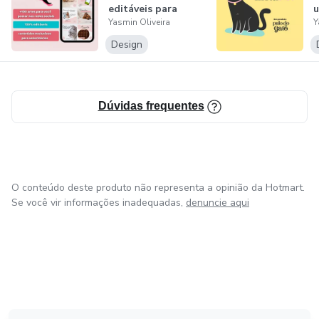
editáveis para
u
Yasmin Oliveira
Y
veterinários!
e
Design
Dúvidas frequentes
O conteúdo deste produto não representa a opinião da Hotmart.
Se você vir informações inadequadas,
denuncie aqui
em Amsterdam
em Madrid