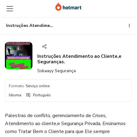
Ir
Ir
Ir
para
para
para
o
o
o
conteúdo
pagamento
rodapé
Instruções Atendimento ao Cliente,e Seguranças.
principal
Instruções Atendimento ao Cliente,e
Seguranças.
Sskaayy Segurança
Formato
:
Serviço online
Idioma
:
Português
Palestras de conflito, gerenciamento de Crises,
Atendimento ao cliente,e Segurança Privada. Ensinamos
como Tratar Bem o Cliente para que Ele sempre