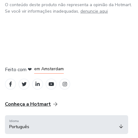
O conteúdo deste produto não representa a opinião da Hotmart.
Se você vir informações inadequadas,
denuncie aqui
em Madrid
em Amsterdam
Feito com
❤
em Belo Horizonte
na Cidade do México
em Bogotá
Conheça a Hotmart
Idioma
Português