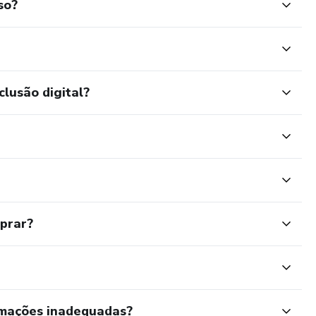
so?
clusão digital?
mprar?
rmações inadequadas?