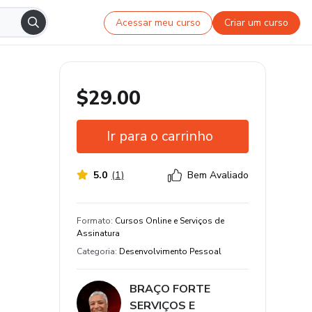
Acessar meu curso
Criar um curso
$29.00
Ir para o carrinho
5.0
(
1
)
Bem Avaliado
Garantia de 7 dias
100% de avaliações positivas
Formato
:
Cursos Online e Serviços de
Assinatura
Categoria
:
Desenvolvimento Pessoal
BRAÇO FORTE
SERVIÇOS E