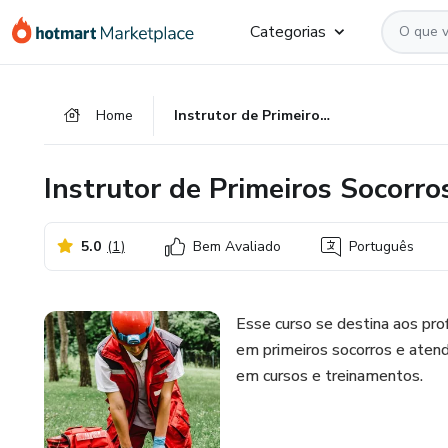
Ir
Ir
Ir
Categorias
para
para
para
o
o
o
conteúdo
pagamento
rodapé
Home
Instrutor de Primeiros Socorros
principal
Instrutor de Primeiros Socorro
5.0
(
1
)
Bem Avaliado
Português
Esse curso se destina aos pro
em primeiros socorros e aten
em cursos e treinamentos.