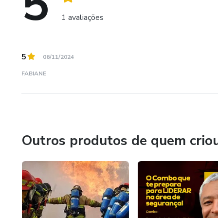
5
1 avaliações
5
06/11/2024
FABIANE
Outros produtos de quem crio