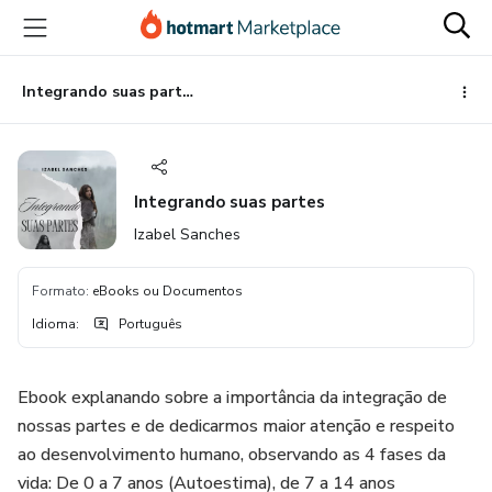
Ir
Ir
Ir
para
para
para
o
o
o
conteúdo
pagamento
rodapé
Integrando suas partes
principal
Integrando suas partes
Izabel Sanches
Formato
:
eBooks ou Documentos
Idioma
:
Português
Ebook explanando sobre a importância da integração de
nossas partes e de dedicarmos maior atenção e respeito
ao desenvolvimento humano, observando as 4 fases da
vida: De 0 a 7 anos (Autoestima), de 7 a 14 anos