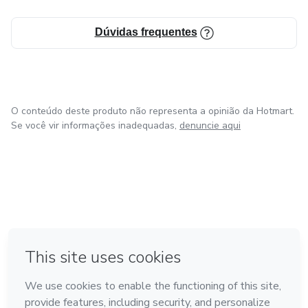
Dúvidas frequentes
O conteúdo deste produto não representa a opinião da Hotmart.
Se você vir informações inadequadas,
denuncie aqui
em Bogotá
em Amsterdam
em Madrid
na Cidade do México
Feito com
❤
em Belo Horizonte