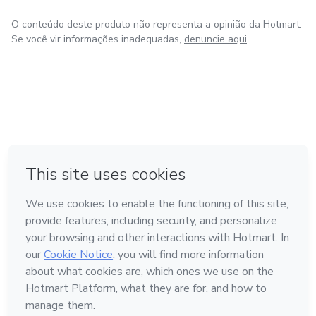
O conteúdo deste produto não representa a opinião da Hotmart.
Se você vir informações inadequadas,
denuncie aqui
em Bogotá
em Amsterdam
em Madrid
na Cidade do México
Feito com
❤
em Belo Horizonte
Conheça a Hotmart
Idioma
Português