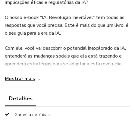
implicações éticas e regulatórias da IA?
O nosso e-book "IA: Revolução Inevitável" tem todas as
respostas que você precisa. Este é mais do que um livro, é
o seu guia para a era da IA.
Com ele, você vai descobrir o potencial inexplorado da IA,
entenderá as mudanças sociais que ela está trazendo e
aprenderá estratégias para se adaptar a esta revolução
tecnológica.
Mostrar mais
Não deixe a revolução da IA acontecer sem você. Seja um
dos primeiros a compreender e abraçar essa mudança.
Detalhes
Adquira já o seu exemplar de "IA: Revolução Inevitável".
Sua jornada para o futuro começa aqui!
Garantia de 7 dias
Mas a viagem não para por aí. Nosso capítulo bônus revela
as 10 ferramentas de IA mais fantásticas disponíveis