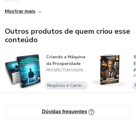
empo...
Mostrar mais
Outros produtos de quem criou esse
conteúdo
Criando a Máquina
S
da Prosperidade
E
P
PROSPECTUM DIGITAL SOLUTIONS
r
Negócios e Carreira
Dúvidas frequentes