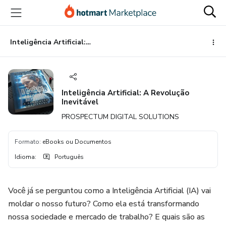
Ir
Ir
Ir
para
para
para
o
o
o
conteúdo
pagamento
rodapé
Inteligência Artificial: A Revolução Inevitável
principal
Inteligência Artificial: A Revolução
Inevitável
PROSPECTUM DIGITAL SOLUTIONS
Formato
:
eBooks ou Documentos
Idioma
:
Português
Você já se perguntou como a Inteligência Artificial (IA) vai
moldar o nosso futuro? Como ela está transformando
nossa sociedade e mercado de trabalho? E quais são as