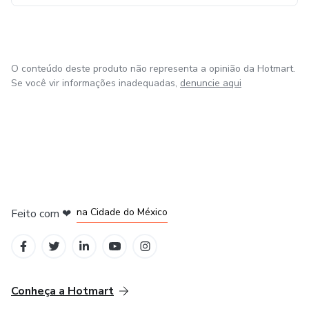
O conteúdo deste produto não representa a opinião da Hotmart.
Se você vir informações inadequadas,
denuncie aqui
em Bogotá
em Amsterdam
em Madrid
na Cidade do México
Feito com
❤
em Belo Horizonte
Conheça a Hotmart