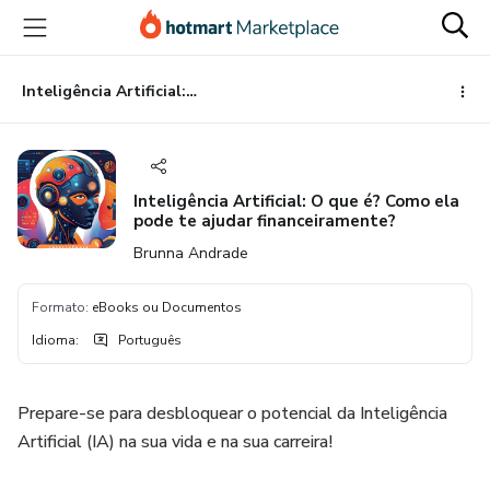
Ir
Ir
Ir
para
para
para
o
o
o
conteúdo
pagamento
rodapé
Inteligência Artificial: O que é? Como ela pode te ajudar financeiramente?
principal
Inteligência Artificial: O que é? Como ela
pode te ajudar financeiramente?
Brunna Andrade
Formato
:
eBooks ou Documentos
Idioma
:
Português
Prepare-se para desbloquear o potencial da Inteligência
Artificial (IA) na sua vida e na sua carreira!