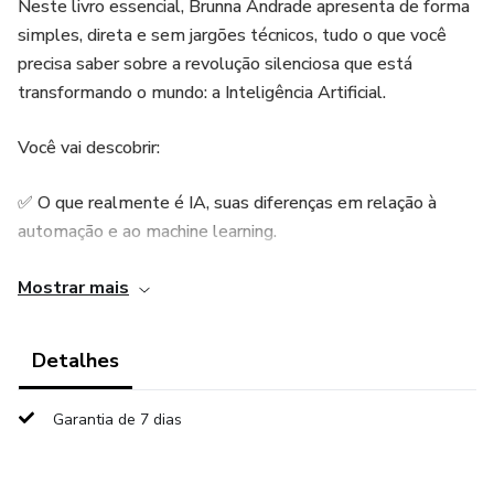
Neste livro essencial, Brunna Andrade apresenta de forma
simples, direta e sem jargões técnicos, tudo o que você
precisa saber sobre a revolução silenciosa que está
transformando o mundo: a Inteligência Artificial.
Você vai descobrir:
✅ O que realmente é IA, suas diferenças em relação à
automação e ao machine learning.
✅ Como a IA está criando novas profissões e eliminando
Mostrar mais
tarefas repetitivas, liberando tempo para atividades
criativas e estratégicas.
Detalhes
✅ Ferramentas acessíveis e práticas que qualquer
Garantia de 7 dias
profissional pode usar — mesmo sem saber programar —
para aumentar produtividade, economizar dinheiro e se
destacar no mercado.