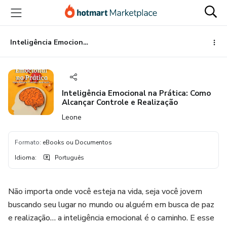
Ir
Ir
Ir
para
para
para
o
o
o
conteúdo
pagamento
rodapé
Inteligência Emocional na Prática: Como Alcançar Controle e Realização
principal
Inteligência Emocional na Prática: Como
Alcançar Controle e Realização
Leone
Formato
:
eBooks ou Documentos
Idioma
:
Português
Não importa onde você esteja na vida, seja você jovem
buscando seu lugar no mundo ou alguém em busca de paz
e realização… a inteligência emocional é o caminho. E esse