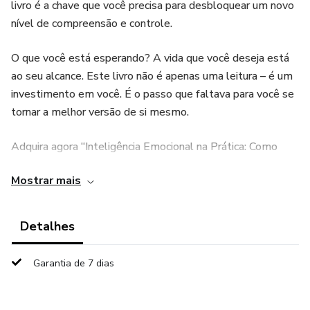
livro é a chave que você precisa para desbloquear um novo
nível de compreensão e controle.
O que você está esperando? A vida que você deseja está
ao seu alcance. Este livro não é apenas uma leitura – é um
investimento em você. É o passo que faltava para você se
tornar a melhor versão de si mesmo.
Adquira agora “Inteligência Emocional na Prática: Como
Alcançar Controle e Realização” e comece hoje sua jornada
Mostrar mais
para uma vida com mais equilíbrio, sucesso e prosperidade.
Transforme sua mente. Transforme sua vida.
Detalhes
Garantia de 7 dias