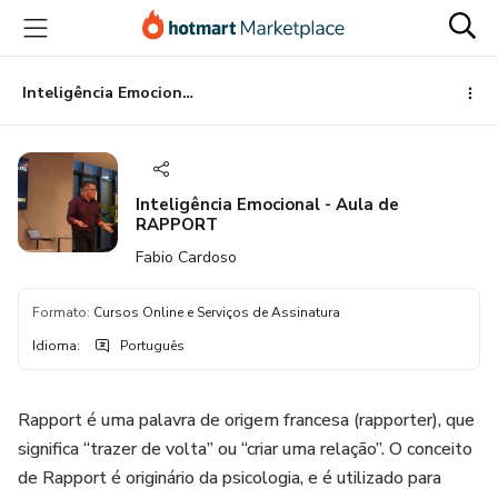
Ir
Ir
Ir
para
para
para
o
o
o
conteúdo
pagamento
rodapé
Inteligência Emocional - Aula de RAPPORT
principal
Inteligência Emocional - Aula de
RAPPORT
Fabio Cardoso
Formato
:
Cursos Online e Serviços de Assinatura
Idioma
:
Português
Rapport é uma palavra de origem francesa (rapporter), que
significa “trazer de volta” ou “criar uma relação”. O conceito
de Rapport é originário da psicologia, e é utilizado para