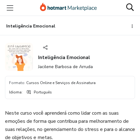
Ir
Ir
Ir
para
para
para
o
o
o
conteúdo
pagamento
rodapé
Inteligência Emocional
principal
Inteligência Emocional
Jacilene Barbosa de Arruda
Formato
:
Cursos Online e Serviços de Assinatura
Idioma
:
Português
Neste curso você aprenderá como lidar com as suas
emoções de forma que contribua para melhoramento de
suas relações, no gerenciamento do stress e para o alcance
de objetivos e metas.