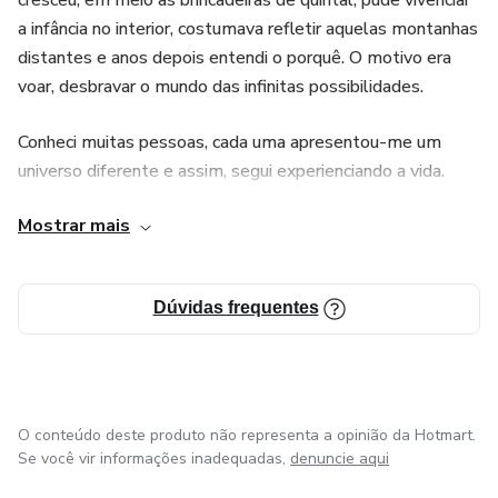
cresceu, em meio às brincadeiras de quintal, pude vivenciar
a infância no interior, costumava refletir aquelas montanhas
distantes e anos depois entendi o porquê. O motivo era
voar, desbravar o mundo das infinitas possibilidades.
Conheci muitas pessoas, cada uma apresentou-me um
universo diferente e assim, segui experienciando a vida.
Graduei-me em Turismo aos 23 anos, neste pude agregar
Mostrar mais
conhecimento de todas as áreas, a exemplo:
empreendedorismo e marketing. Após o término da
faculdade adentrei nos estudos da psicologia, física,
Dúvidas frequentes
química, filosofia, história, escrituras sagradas, astrologia,
biologia, artes e lei.
Decorrido os eventos da atualidade, tive a importante
decisão de passar adiante o que este conhecimento havia
O conteúdo deste produto não representa a opinião da Hotmart.
realizado em minha vida, realizando-o assim, através de
Se você vir informações inadequadas,
denuncie aqui
terapias holísticas, Constelação Familiar e Cursos de