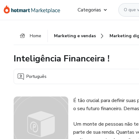
Ir
Ir
Ir
Categorias
para
para
para
o
o
o
conteúdo
pagamento
rodapé
Home
Marketing e vendas
Marketing dig
principal
Inteligência Financeira !
Português
É tão crucial para definir suas 
o seu futuro financeiro. Dema
Um monte de pessoas não te
parte de sua renda. Quantas ve