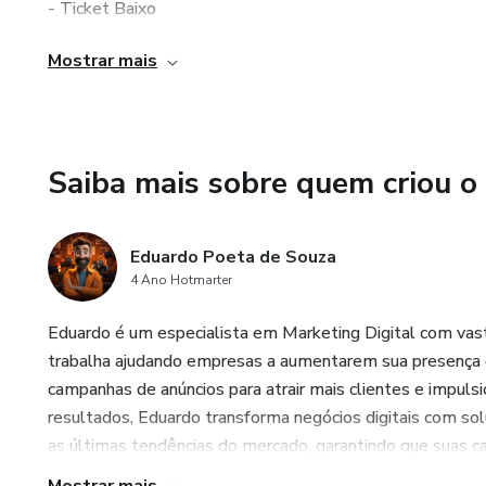
- Ticket Baixo
Mostrar mais
- Produto altamente rentável
- Percentual da comissão 50%
Saiba mais sobre quem criou o
- Comissão de recrutamento
Ex: O Afiliado que indicar outro Afiliado receberá parte da
Eduardo Poeta de Souza
4 Ano Hotmarter
Eduardo é um especialista em Marketing Digital com vast
trabalha ajudando empresas a aumentarem sua presença dig
campanhas de anúncios para atrair mais clientes e impu
resultados, Eduardo transforma negócios digitais com sol
as últimas tendências do mercado, garantindo que suas 