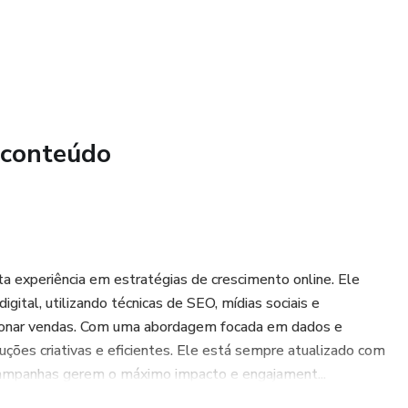
 conteúdo
s primeiras vendas deste afiliado indicado.
a experiência em estratégias de crescimento online. Ele
ital, utilizando técnicas de SEO, mídias sociais e
lsionar vendas. Com uma abordagem focada em dados e
uções criativas e eficientes. Ele está sempre atualizado com
campanhas gerem o máximo impacto e engajament...