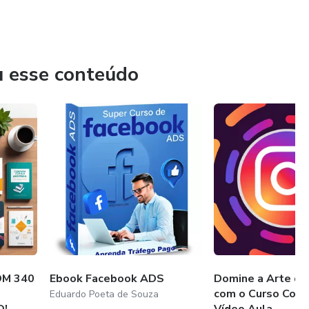
u esse conteúdo
OM 340
Ebook Facebook ADS
Domine a Arte do
com o Curso Com
Eduardo Poeta de Souza
O!
Vídeo Aula...