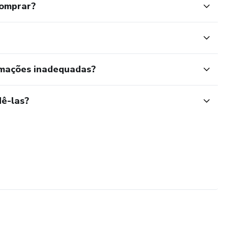
comprar?
rmações inadequadas?
ê-las?