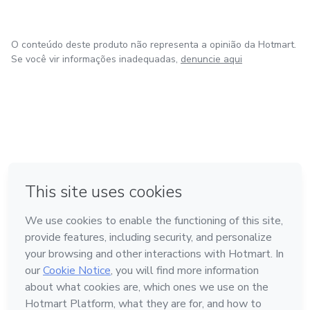
O conteúdo deste produto não representa a opinião da Hotmart.
Se você vir informações inadequadas,
denuncie aqui
em Amsterdam
em Madrid
em Bogotá
Feito com
❤
em Belo Horizonte
na Cidade do México
Conheça a Hotmart
Idioma