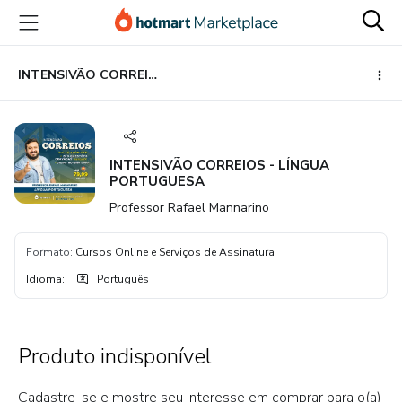
Ir
Ir
Ir
para
para
para
o
o
o
conteúdo
pagamento
rodapé
INTENSIVÃO CORREIOS - LÍNGUA PORTUGUESA
principal
INTENSIVÃO CORREIOS - LÍNGUA
PORTUGUESA
Professor Rafael Mannarino
Formato
:
Cursos Online e Serviços de Assinatura
Idioma
:
Português
Produto indisponível
Cadastre-se e mostre seu interesse em comprar para o(a)