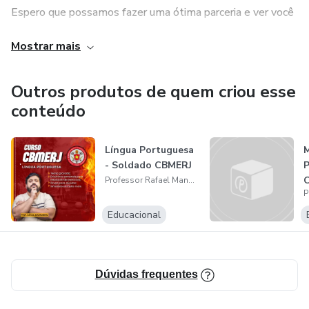
Espero que possamos fazer uma ótima parceria e ver você
conquistar a sua aprovação.
Mostrar mais
Abraços!
Outros produtos de quem criou esse
conteúdo
Língua Portuguesa
M
- Soldado CBMERJ
P
C
Professor Rafael Mannarino
Educacional
Dúvidas frequentes