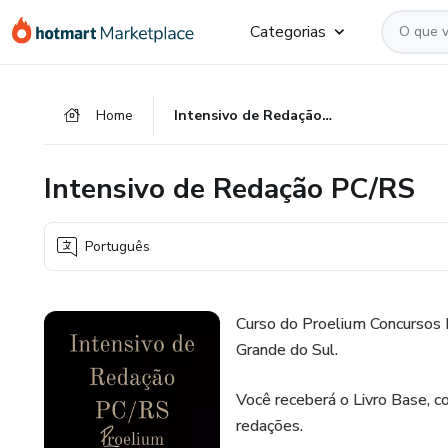
Ir
Ir
Ir
Categorias
para
para
para
o
o
o
conteúdo
pagamento
rodapé
Home
Intensivo de Redação PC/RS
principal
Intensivo de Redação PC/RS
Português
Curso do Proelium Concursos I
Grande do Sul.
Você receberá o Livro Base, 
redações.