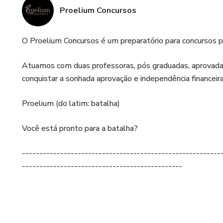
Proelium Concursos
O Proelium Concursos é um preparatório para concursos púb
Atuamos com duas professoras, pós graduadas, aprovadas 
conquistar a sonhada aprovação e independência financeira
Proelium (do latim: batalha)
Você está pronto para a batalha?
---------------------------------------------------------
----------------------------------------------