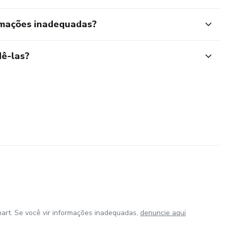
rmações inadequadas?
ê-las?
art. Se você vir informações inadequadas,
denuncie aqui