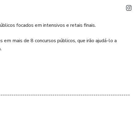
licos focados em intensivos e retais finais.
em mais de 8 concursos públicos, que irão ajudá-lo a
.
-------------------------------------------------------------