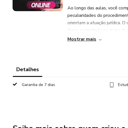
Ao longo das aulas, você compr
peculiaridades do procediment
orientam a atuação jurídica. O
áreas, permitindo ao aluno dom
exames, concursos e atuação p
Mostrar mais
Detalhes
Garantia de 7 dias
Estud