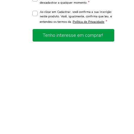
*
descadastrar a qualquer momento.
Ao clicar em Cadastrar, você confirma a sua inscrição
neste produto. Você, igualmente, confirma que leu, e
*
entendeu os termos da
Política de Privacidade
Tenho interesse em comprar!