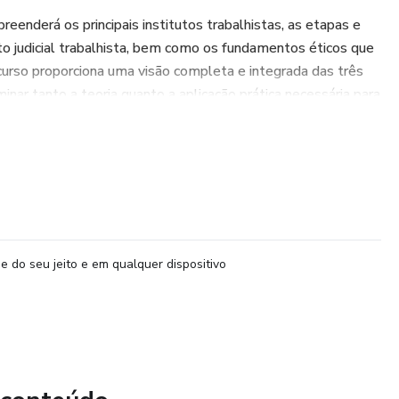
eenderá os principais institutos trabalhistas, as etapas e
o judicial trabalhista, bem como os fundamentos éticos que
 curso proporciona uma visão completa e integrada das três
inar tanto a teoria quanto a aplicação prática necessária para
rofissional.
e do seu jeito e em qualquer dispositivo