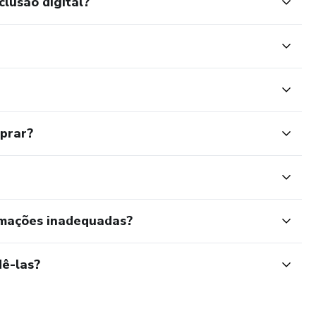
clusão digital?
mprar?
rmações inadequadas?
ê-las?