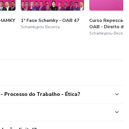
CHAMKY
1ª Fase Schamky - OAB 47
Curso Repescage
OAB - Direito do 
Schamkypou Bezerra
Schamkypou Bezerra
- Processo do Trabalho - Ética?