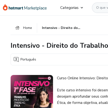
Ir
Ir
Ir
Categorias
para
para
para
o
o
o
conteúdo
pagamento
rodapé
Home
Intensivo - Direito do Trabalho - Processo do Trabalho - Ética
principal
Intensivo - Direito do Trabalho
Português
Curso Online Intensivo: Direit
Este curso intensivo foi desen
desejam aprofundar seus conh
Ética, de forma objetiva, atual