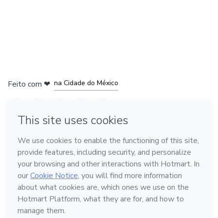
em Bogotá
em Amsterdam
em Madrid
na Cidade do México
Feito com
❤
em Belo Horizonte
Conheça a Hotmart
Idioma
Português