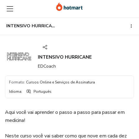
Ir
Ir
Ir
para
para
para
o
o
o
conteúdo
pagamento
rodapé
INTENSIVO HURRICANE
principal
INTENSIVO HURRICANE
EDCoach
Formato
:
Cursos Online e Serviços de Assinatura
Idioma
:
Português
Aqui você vai aprender o passo a passo para passar em
medicina!
Neste curso você vai saber como que nove em cada dez