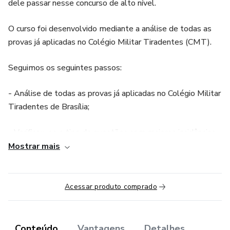
dele passar nesse concurso de alto nível.
O curso foi desenvolvido mediante a análise de todas as
provas já aplicadas no Colégio Militar Tiradentes (CMT).
Seguimos os seguintes passos:
- Análise de todas as provas já aplicadas no Colégio Militar
Tiradentes de Brasília;
- Verificou-se o tipo de questões com maiores incidências
no concurso;
Mostrar mais
- Desenvolvimento de teoria rápida e direta;
Acessar produto comprado
- Questões para fixação do assunto;
- Provas comentadas.
Conteúdo
Vantagens
Detalhes