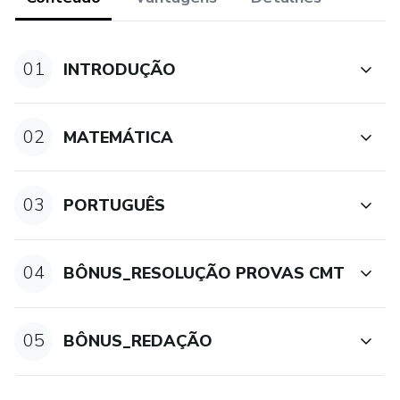
Dessa forma estou direcionando o estudo do seu filho e
assim posso afirmar que ele terá uma maior chance de ser
01
INTRODUÇÃO
aprovado.
02
MATEMÁTICA
03
PORTUGUÊS
04
BÔNUS_RESOLUÇÃO PROVAS CMT
05
BÔNUS_REDAÇÃO