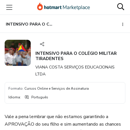
Ir
Ir
Ir
para
para
para
o
o
o
conteúdo
pagamento
rodapé
INTENSIVO PARA O COLÉGIO MILITAR TIRADENTES
principal
INTENSIVO PARA O COLÉGIO MILITAR
TIRADENTES
VIANA COSTA SERVIÇOS EDUCACIONAIS
LTDA
Formato
:
Cursos Online e Serviços de Assinatura
Idioma
:
Português
Vale a pena lembrar que não estamos garantindo a
APROVAÇÃO do seu filho e sim aumentando as chances