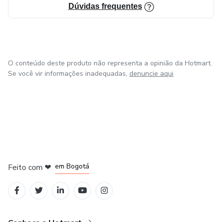
Dúvidas frequentes
O conteúdo deste produto não representa a opinião da Hotmart.
Se você vir informações inadequadas,
denuncie aqui
em Amsterdam
em Madrid
em Bogotá
Feito com
❤
em Belo Horizonte
na Cidade do México