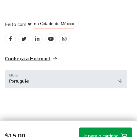
em Bogotá
em Amsterdam
em Madrid
na Cidade do México
Feito com
❤
em Belo Horizonte
Conheça a Hotmart
Idioma
Português
Central de ajuda
Termos
Privacidade
Cookies
$15.00
Ir para o carrinho