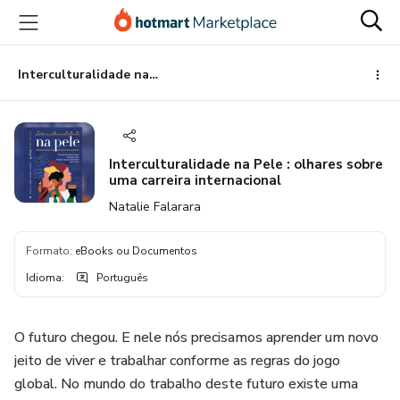
Ir
Ir
Ir
para
para
para
o
o
o
conteúdo
pagamento
rodapé
Interculturalidade na Pele : olhares sobre uma carreira internacional
principal
Interculturalidade na Pele : olhares sobre
uma carreira internacional
Natalie Falarara
Formato
:
eBooks ou Documentos
Idioma
:
Português
O futuro chegou. E nele nós precisamos aprender um novo
jeito de viver e trabalhar conforme as regras do jogo
global. No mundo do trabalho deste futuro existe uma