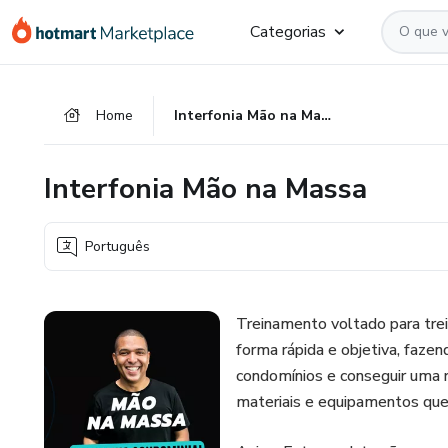
Ir
Ir
Ir
Categorias
para
para
para
o
o
o
conteúdo
pagamento
rodapé
Home
Interfonia Mão na Massa
principal
Interfonia Mão na Massa
Português
Treinamento voltado para trei
forma rápida e objetiva, faze
condomínios e conseguir uma r
materiais e equipamentos que