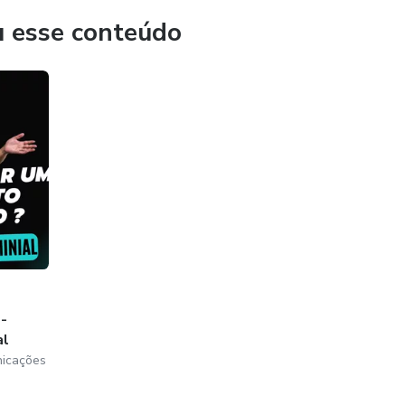
u esse conteúdo
-
al
nicações