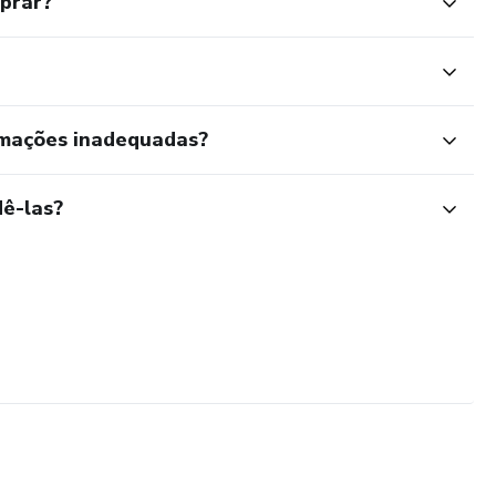
mprar?
rmações inadequadas?
ê-las?