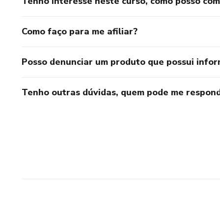
Tenho interesse neste curso, como posso co
Como faço para me afiliar?
Posso denunciar um produto que possui info
Tenho outras dúvidas, quem pode me respond