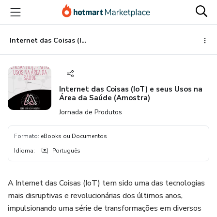
Ir
Ir
Ir
para
para
para
o
o
o
conteúdo
pagamento
rodapé
Internet das Coisas (IoT) e seus Usos na Área da Saúde (Amostra)
principal
Internet das Coisas (IoT) e seus Usos na
Área da Saúde (Amostra)
Jornada de Produtos
Formato
:
eBooks ou Documentos
Idioma
:
Português
A Internet das Coisas (IoT) tem sido uma das tecnologias
mais disruptivas e revolucionárias dos últimos anos,
impulsionando uma série de transformações em diversos