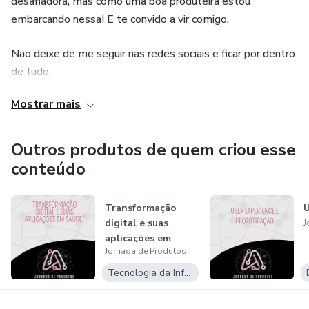
desafiadora, mas como uma boa produteira estou
embarcando nessa! E te convido a vir comigo.
Não deixe de me seguir nas redes sociais e ficar por dentro
de tudo.
Mostrar mais
Instagram: @jornadadeproduto
Aviso Legal: Os conteúdos oferecidos não possuem
Outros produtos de quem criou esse
qualquer vínculo com a SBIBHAE. Todos os direitos
conteúdo
intelectuais pertencem a Juliana Matos.
Transformação
U
digital e suas
J
aplicações em
Jornada de Produtos
saúde
Tecnologia da Informação