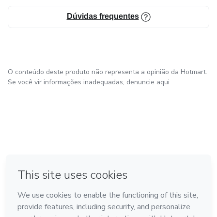
Dúvidas frequentes
O conteúdo deste produto não representa a opinião da Hotmart.
Se você vir informações inadequadas,
denuncie aqui
em Bogotá
em Amsterdam
em Madrid
na Cidade do México
Feito com
❤
em Belo Horizonte