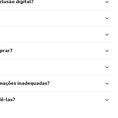
clusão digital?
mprar?
rmações inadequadas?
ê-las?