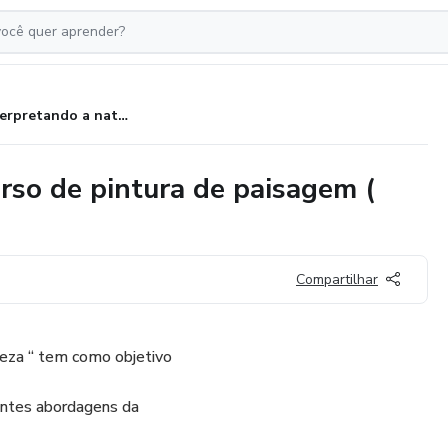
"Interpretando a natureza " Curso de pintura de paisagem ( óleo sobre tela ).
rso de pintura de paisagem (
Compartilhar
reza “ tem como objetivo
rentes abordagens da