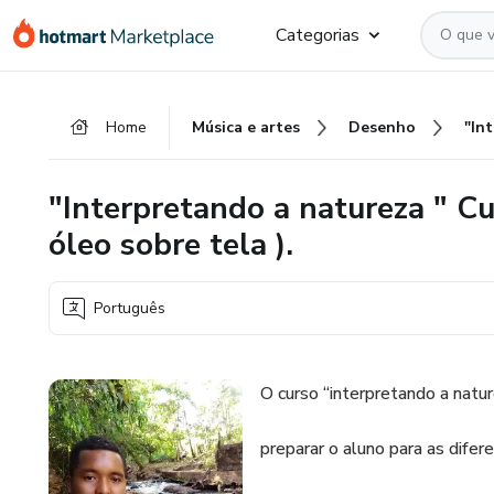
Ir
Ir
Ir
Categorias
para
para
para
o
o
o
conteúdo
pagamento
rodapé
Home
Música e artes
Desenho
principal
"Interpretando a natureza " Cu
óleo sobre tela ).
Português
O curso “interpretando a natu
preparar o aluno para as dife