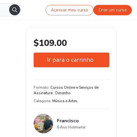
Acessar meu curso
Criar um curso
$109.00
Ir para o carrinho
Garantia de 21 dias
Certificado de conclusão
Formato
:
Cursos Online e Serviços de
Assinatura . Desenho
Estude do seu jeito e em qualquer
Categoria
:
Música e Artes
dispositivo
10 aula e 540 hora de conteúdo
original
Francisco
6 Ano Hotmarter