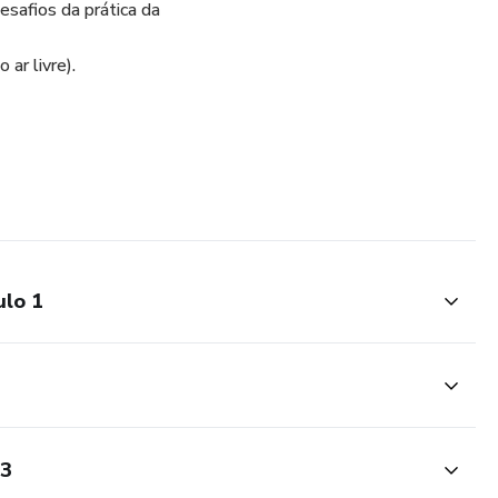
desafios da prática da
o ar livre).
ulo 1
 3