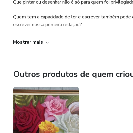
Que pintar ou desenhar não é só para quem foi privilegia
Quem tem a capacidade de ler e escrever também pode a
escrever nossa primeira redação?
e quanto tempo você quer levar para fazer sua primeira t
Mostrar mais
pense nisso e nunca desista.
Outros produtos de quem crio