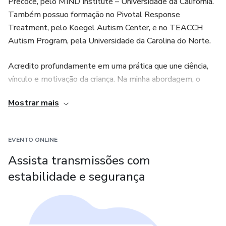
Precoce, pelo MIND Institute – Universidade da Califórnia.
Também possuo formação no Pivotal Response
Treatment, pelo Koegel Autism Center, e no TEACCH
Autism Program, pela Universidade da Carolina do Norte.
Acredito profundamente em uma prática que une ciência,
vínculo e motivação da criança. Na minha abordagem, o
afeto e a conexão são tão importantes quanto a técnica —
Mostrar mais
e os pais e cuidadores são parte essencial de todo o
processo. Eles não apenas participam: são, de fato, os
maiores potencializadores do desenvolvimento emocional
EVENTO ONLINE
das crianças.
Assista transmissões com
estabilidade e segurança