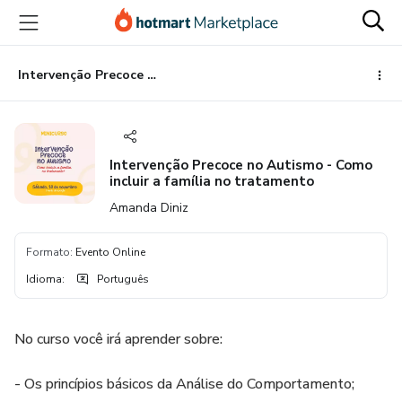
Ir
Ir
Ir
para
para
para
o
o
o
conteúdo
pagamento
rodapé
Intervenção Precoce no Autismo - Como incluir a família no tratamento
principal
Intervenção Precoce no Autismo - Como
incluir a família no tratamento
Amanda Diniz
Formato
:
Evento Online
Idioma
:
Português
No curso você irá aprender sobre:
- Os princípios básicos da Análise do Comportamento;