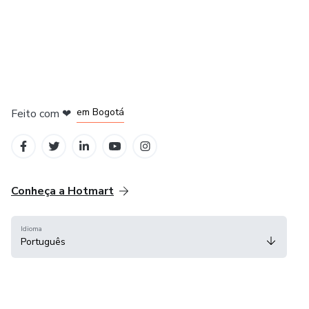
em Amsterdam
em Madrid
em Bogotá
Feito com
❤
em Belo Horizonte
na Cidade do México
Conheça a Hotmart
Idioma
Português