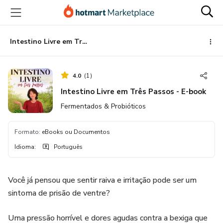
Ir
Ir
Ir
para
para
para
o
o
o
conteúdo
pagamento
rodapé
Intestino Livre em Três Passos - E-book
principal
4.0
(
1
)
Intestino Livre em Três Passos - E-book
Fermentados & Probióticos
Formato
:
eBooks ou Documentos
Idioma
:
Português
Você já pensou que sentir raiva e irritação pode ser um
sintoma de prisão de ventre?
Uma pressão horrível e dores agudas contra a bexiga que