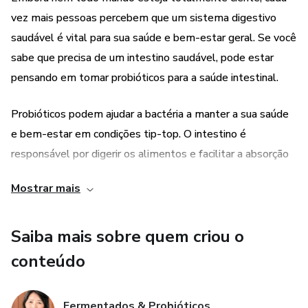
vez mais pessoas percebem que um sistema digestivo
saudável é vital para sua saúde e bem-estar geral. Se você
sabe que precisa de um intestino saudável, pode estar
pensando em tomar probióticos para a saúde intestinal.
Probióticos podem ajudar a bactéria a manter a sua saúde
e bem-estar em condições tip-top. O intestino é
responsável por digerir os alimentos e facilitar a absorção
de nutrientes pelo corpo, ao mesmo tempo que elimina os
Mostrar mais
elementos residuais do sistema.
Um desequilíbrio na composição e diversidade de micróbios
Saiba mais sobre quem criou o
no intestino está relacionado a várias doenças e doenças
conteúdo
crônicas.
Fermentados & Probióticos
O consumo de probióticos é uma forma de ajudar a garantir