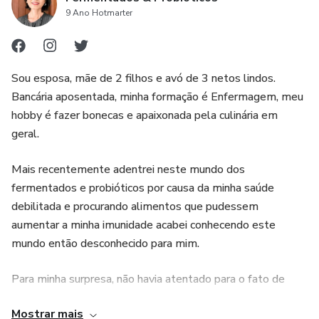
9 Ano Hotmarter
que sua microbiota intestinal permaneça equilibrada.
Sou esposa, mãe de 2 filhos e avó de 3 netos lindos.
Bancária aposentada, minha formação é Enfermagem, meu
hobby é fazer bonecas e apaixonada pela culinária em
geral.
Mais recentemente adentrei neste mundo dos
fermentados e probióticos por causa da minha saúde
debilitada e procurando alimentos que pudessem
aumentar a minha imunidade acabei conhecendo este
mundo então desconhecido para mim.
Para minha surpresa, não havia atentado para o fato de
que, na minha cultura japonesa, muitos alimentos que
Mostrar mais
consumimos são provenientes de processos de