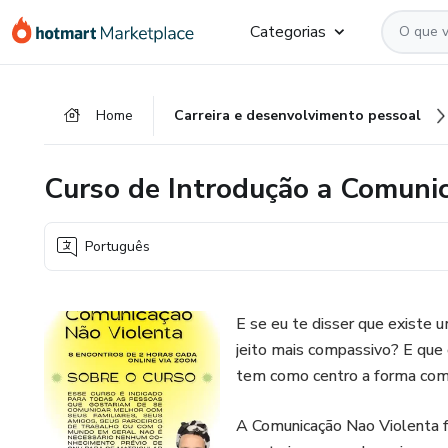
Ir
Ir
Ir
Categorias
para
para
para
o
o
o
conteúdo
pagamento
rodapé
Home
Carreira e desenvolvimento pessoal
principal
Curso de Introdução a Comuni
Português
E se eu te disser que existe
jeito mais compassivo? E qu
tem como centro a forma co
A Comunicação Nao Violenta fo