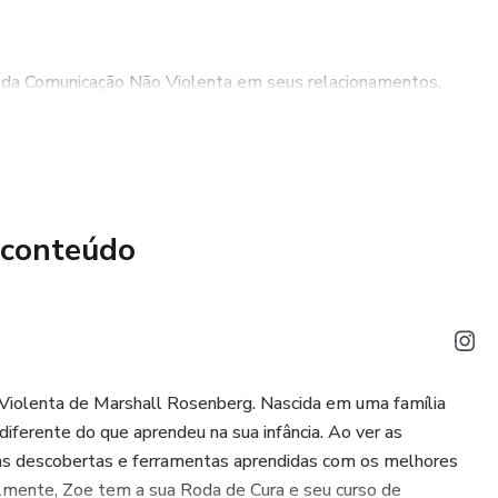
os da Comunicação Não Violenta em seus relacionamentos,
uzindo conflitos e construindo relações mais saudáveis e
 ajudar a desenvolver uma maior consciência emocional,
ios sentimentos e necessidades, facilitando assim a
 conteúdo
iva.
ado e amoroso: Ao aprender e praticar a Comunicação Não
e um mundo mais conectado e amoroso, onde as pessoas se
endo a paz e a harmonia nas relações humanas.
iolenta de Marshall Rosenberg. Nascida em uma família
 diferente do que aprendeu na sua infância. Ao ver as
uas descobertas e ferramentas aprendidas com os melhores
lmente, Zoe tem a sua Roda de Cura e seu curso de