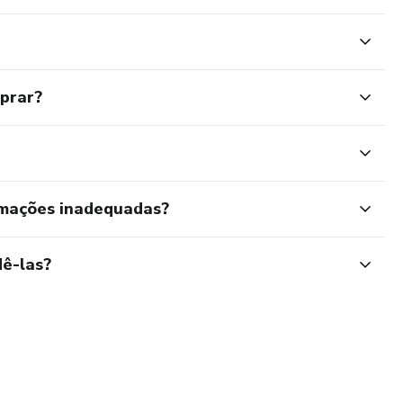
mprar?
rmações inadequadas?
ê-las?