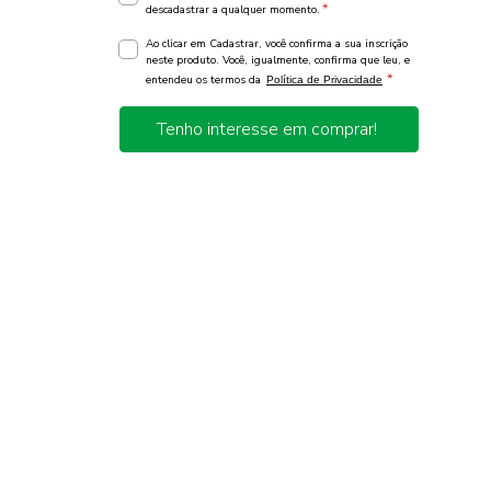
*
descadastrar a qualquer momento.
Ao clicar em Cadastrar, você confirma a sua inscrição
neste produto. Você, igualmente, confirma que leu, e
*
entendeu os termos da
Política de Privacidade
Tenho interesse em comprar!