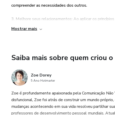
compreender as necessidades dos outros.
3. Melhore seus relacionamentos: Ao aplicar os princípi
você irá promover uma maior harmonia e compreensão, red
Mostrar mais
amorosas.
4. Aumente sua autoconsciência emocional: O curso irá te
permitindo que você identifique e compreenda seus própr
Saiba mais sobre quem criou o
expressão de suas emoções de forma saudável e construt
Zoe Dorey
5. Contribua para a construção de um mundo mais conect
5 Ano Hotmarter
Violenta, você estará contribuindo para a construção d
comunicam de forma mais empática e respeitosa, promov
Zoe é profundamente apaixonada pela Comunicação Não V
disfuncional, Zoe foi atrás de construir um mundo próprio,
mudanças acontecendo em sua vida resolveu partilhar s
professores de desenvolvimento pessoal mundiais. Atua