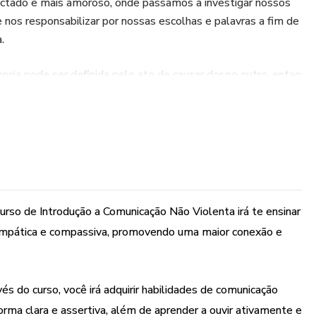
ctado e mais amoroso, onde passamos a investigar nossos
nos responsabilizar por nossas escolhas e palavras a fim de
.
encia pode ser definida pelo ato de causar dor no outro, entao
violenta”.
urso de Introdução a Comunicação Não Violenta irá te ensinar
 empática e compassiva, promovendo uma maior conexão e
s do curso, você irá adquirir habilidades de comunicação
rma clara e assertiva, além de aprender a ouvir ativamente e