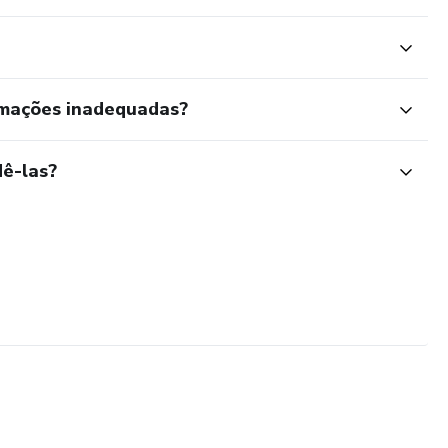
rmações inadequadas?
ê-las?