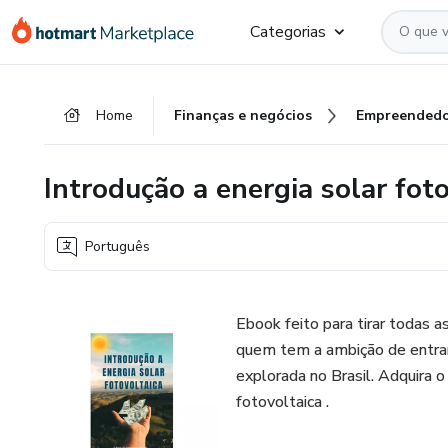
Ir
Ir
Ir
Categorias
para
para
para
o
o
o
conteúdo
pagamento
rodapé
Home
Finanças e negócios
Empreendedo
principal
Introdução a energia solar fot
Português
Ebook feito para tirar todas as
quem tem a ambição de entrar 
explorada no Brasil. Adquira o
fotovoltaica .