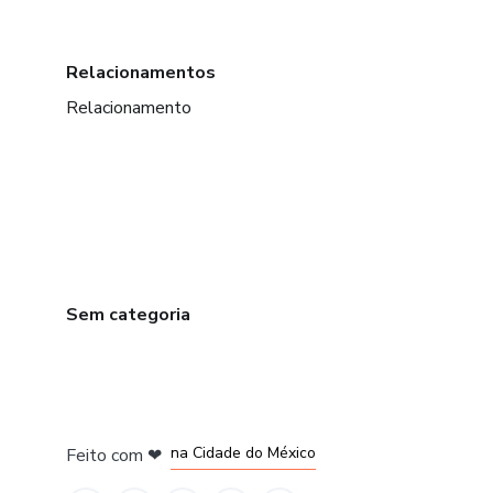
Relacionamentos
Relacionamento
Sem categoria
em Bogotá
em Amsterdam
em Madrid
na Cidade do México
Feito com
❤
em Belo Horizonte