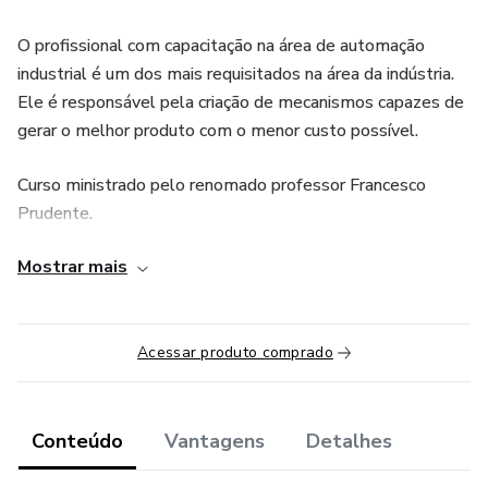
O profissional com capacitação na área de automação
industrial é um dos mais requisitados na área da indústria.
Ele é responsável pela criação de mecanismos capazes de
gerar o melhor produto com o menor custo possível.
Curso ministrado pelo renomado professor Francesco
Prudente.
Mostrar mais
O professor tem vários livros desta área e já é considerado
bibliografia básica nas melhores universidades do Brasil.
Acessar produto comprado
Conteúdo
Vantagens
Detalhes