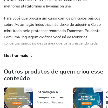
Escritor no Brasil com vários livros publicados nas
melhores plataformas e livrarias on line.
Para você que procura um curso com os princípios básicos
sobre Automação Industrial, não deixe de adquirir o Curso
ministrado pelo professor renomado Francesco Prudente.
Com uma linguagem didática você irá descobrir os
conceitos principais desta área que vem crescendo cada
vez mais pelo mundo
Mostrar mais
O principal objetivo da automação industrial é implementar
projetos que sejam capazes de aumentar a autonomia dos
Outros produtos de quem criou esse
processos de fabricação e reduzir ao máximo o esforço
conteúdo
humano na cadeia de valor.
Introdução a
Temporizadores
I
Francesco Prudente
F