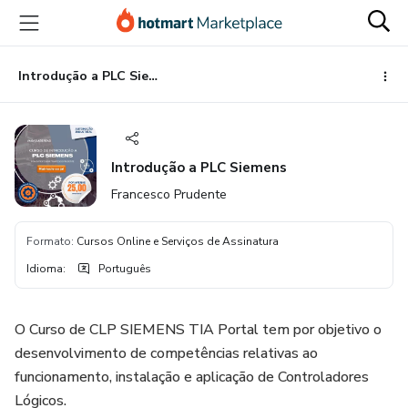
Ir
Ir
Ir
para
para
para
o
o
o
conteúdo
pagamento
rodapé
Introdução a PLC Siemens
principal
Introdução a PLC Siemens
Francesco Prudente
Formato
:
Cursos Online e Serviços de Assinatura
Idioma
:
Português
O Curso de CLP SIEMENS TIA Portal tem por objetivo o
desenvolvimento de competências relativas ao
funcionamento, instalação e aplicação de Controladores
Lógicos.