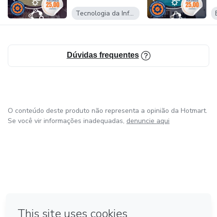
Tecnologia da Informação
Dúvidas frequentes
O conteúdo deste produto não representa a opinião da Hotmart.
Se você vir informações inadequadas,
denuncie aqui
em Bogotá
em Amsterdam
em Madrid
na Cidade do México
Feito com
❤