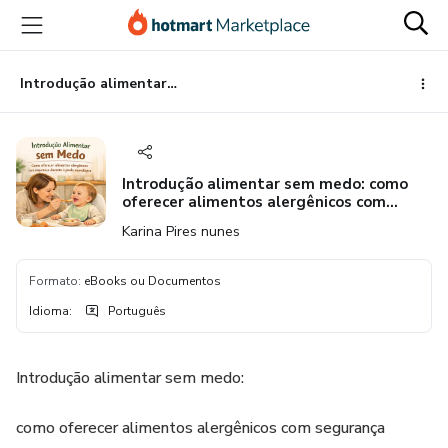
Ir
Ir
Ir
para
para
para
o
o
o
conteúdo
pagamento
rodapé
Introdução alimentar sem medo: como oferecer alimentos alergênicos com segurança desde os primeiros meses
principal
Introdução alimentar sem medo: como
oferecer alimentos alergênicos com
segurança desde os primeiros meses
Karina Pires nunes
Formato
:
eBooks ou Documentos
Idioma
:
Português
Introdução alimentar sem medo:
como oferecer alimentos alergênicos com segurança