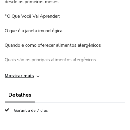
desde os primeiros meses.
*O Que Você Vai Aprender:
O que é a janela imunológica
Quando e como oferecer alimentos alergênicos
Quais são os principais alimentos alergênicos
Como introduzir com segurança
Mostrar mais
Como identificar sinais de reação alérgica
Detalhes
O que fazer em caso de reação
Garantia de 7 dias
Como manter a tolerância alimentar