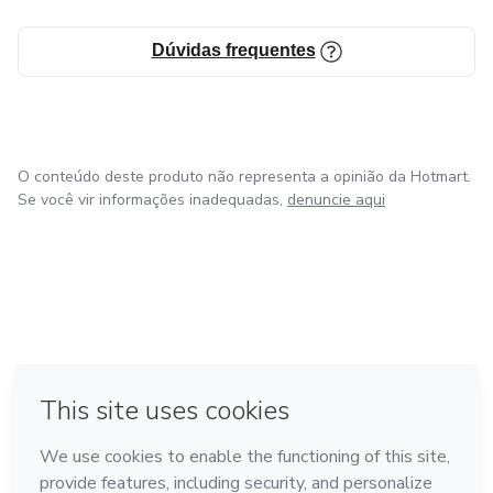
Dúvidas frequentes
O conteúdo deste produto não representa a opinião da Hotmart.
Se você vir informações inadequadas,
denuncie aqui
em Bogotá
em Amsterdam
em Madrid
na Cidade do México
Feito com
❤
em Belo Horizonte