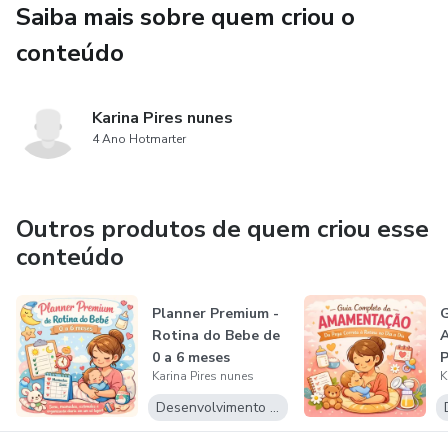
Principais Benefícios:
Saiba mais sobre quem criou o
conteúdo
Mais segurança na introdução alimentar
Menos medo ao oferecer alimentos alergênicos
Karina Pires nunes
4 Ano Hotmarter
Decisões baseadas em ciência
Mais tranquilidade nas refeições
Outros produtos de quem criou esse
conteúdo
Rotina alimentar mais leve
Planner Premium -
G
Rotina do Bebe de
0 a 6 meses
P
Karina Pires nunes
K
R
Desenvolvimento Pessoal